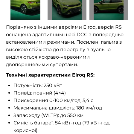
Порівняно з іншими версіями Elroq, версія RS
оснащена адаптивним шасі DCC з попередньо
встановленими режимами. Посилені гальма з
високою стійкістю до перегріву візуально
виділяються яскраво-червоними
двопоршневими супортами.
Технічні характеристики Elroq RS:
Потужність: 250 кВт
Привід: повний (4×4)
Прискорення 0-100 км/год: 5,4 с
Максимальна швидкість: 180 км/год
Запас ходу (WLTP): до 550 км
Ємність батареї: 84 кВт-год (79 кВт-год
корисної)