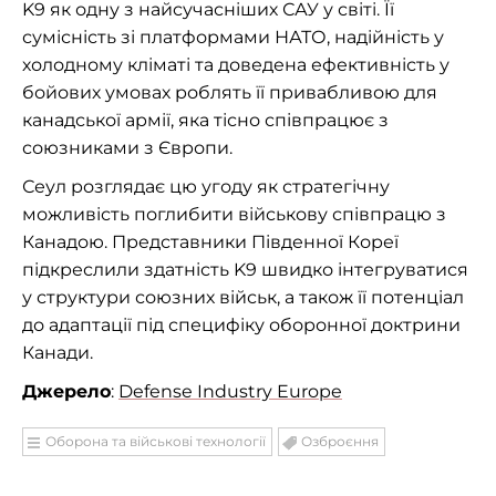
K9 як одну з найсучасніших САУ у світі. Її
сумісність зі платформами НАТО, надійність у
холодному кліматі та доведена ефективність у
бойових умовах роблять її привабливою для
канадської армії, яка тісно співпрацює з
союзниками з Європи.
Сеул розглядає цю угоду як стратегічну
можливість поглибити військову співпрацю з
Канадою. Представники Південної Кореї
підкреслили здатність K9 швидко інтегруватися
у структури союзних військ, а також її потенціал
до адаптації під специфіку оборонної доктрини
Канади.
Джерело
:
Defense Industry Europe
Оборона та військові технології
Озброєння