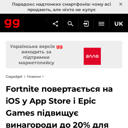
×
Парадокс надтонких смартфонів: чому всі
продають, але ніхто не купує
UK
Українська версія
gg
виходить за
підтримки
маркетплейсу
Gagadget
Новини
Fortnite повертається на
iOS у App Store і Epic
Games підвищує
винагороди до 20% для