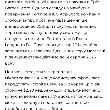
вигляді внутрішньої валюти за покупки в Epic
Games Store. Однак з огляду на майбутнє
повернення Fortnite в iOS App Store, компанія
оголосила про постійне підвищення цієї
винагороди до 20% для покупок, здійснених
через їхню власну платіжну систему. Це
стосується не лише Fortnite, але й Rocket
League та Fall Guys - для цих ігор 20% кешбек
залишиться назавжди. Для інших ігор у магазині
підвищена ставка діятиме до 31 серпня 2025
року.
Це також стосується передплат і
мікротранзакцій. Якщо користувач оформлює
передплату Fortnite Crew за $12 через Epic, він
отримує $2,40 кешбеку щомісяця. Аналогічно,
купуючи великі пакети V-Bucks напряму в Epic,
можна повернути достатньо коштів, щоб
придбати додаткові набори.