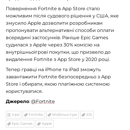
Повернення Fortnite в App Store стало
можливим після судового рішення у США, яке
змусило Apple дозволити розробникам
пропонувати альтернативні способи оплати
всередині застосунків. Раніше Epic Games
судилася з Apple через 30% комісію на
внутрішньоігрові покупки, що призвело до
видалення Fortnite з App Store у 2020 році.
Тепер гравці на iPhone та iPad зможуть
завантажити Fortnite безпосередньо з App
Store і обирати, якою платіжною системою
користуватися.
Джерело
:
@Fortnite
Ігри
Fortnite
Мобільні ігри
iOS
Epic Games
Apple