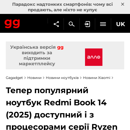
×
Парадокс надтонких смартфонів: чому всі
продають, але ніхто не купує
UK
Українська версія
gg
виходить за
підтримки
маркетплейсу
Gagadget
Новини
Новини ноутбуків
Новини Xiaomi
Тепер популярний
ноутбук Redmi Book 14
(2025) доступний і з
процесорами серії Ryzen