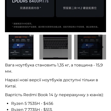
Вага ноутбука становить 1,35 кг, а товщина - 15,9
мм.
Наразі нові версії ноутбуків доступні тільки в
Китаї.
Вартість Redmi Book 14 (у перерахунку з юанів):
Ryzen 5 7535H - $456
Ryzen 7 7735H - $513.