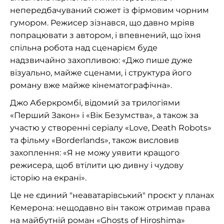
непередбачуваний сюжет із фірмовим чорним
гумором. Режисер зізнався, що давно мріяв
попрацювати з автором, і впевнений, що їхня
спільна робота над сценарієм буде
надзвичайно захопливою: «Джо пише дуже
візуально, майже сценами, і структура його
роману вже майже кінематографічна».
Джо Аберкромбі, відомий за трилогіями
«Перший Закон» і «Вік Безумства», а також за
участю у створенні серіалу «Love, Death Robots»
та фільму «Borderlands», також висловив
захоплення: «Я не можу уявити кращого
режисера, щоб втілити цю дивну і чудову
історію на екрані».
Це не єдиний "неаватарівський" проєкт у планах
Кемерона: нещодавно він також отримав права
на майбутній роман «Ghosts of Hiroshima»