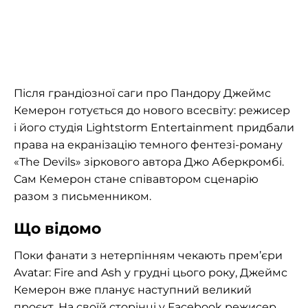
Після грандіозної саги про Пандору Джеймс
Кемерон готується до нового всесвіту: режисер
і його студія Lightstorm Entertainment придбали
права на екранізацію темного фентезі-роману
«The Devils» зіркового автора Джо Аберкромбі.
Сам Кемерон стане співавтором сценарію
разом з письменником.
Що відомо
Поки фанати з нетерпінням чекають прем’єри
Avatar: Fire and Ash у грудні цього року, Джеймс
Кемерон вже планує наступний великий
проєкт. На своїй сторінці у Facebook
режисер