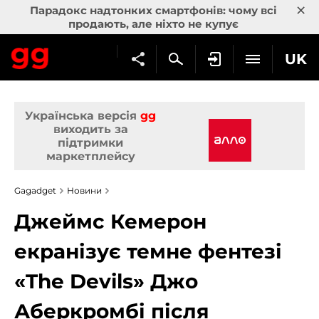
×
Парадокс надтонких смартфонів: чому всі
продають, але ніхто не купує
UK
Українська версія
gg
виходить за
підтримки
маркетплейсу
Gagadget
Новини
Джеймс Кемерон
екранізує темне фентезі
«The Devils» Джо
Аберкромбі після