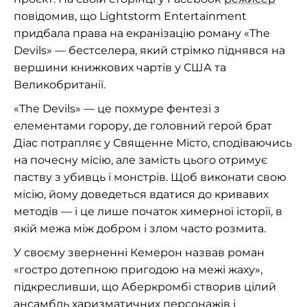
повідомив, що Lightstorm Entertainment
придбала права на екранізацію роману «The
Devils» — бестселера, який стрімко піднявся на
вершини книжкових чартів у США та
Великобританії.
«The Devils» — це похмуре фентезі з
елементами горору, де головний герой брат
Діас потрапляє у Священне Місто, сподіваючись
на почесну місію, але замість цього отримує
паству з убивць і монстрів. Щоб виконати свою
місію, йому доведеться вдатися до кривавих
методів — і це лише початок химерної історії, в
якій межа між добром і злом часто розмита.
У своєму зверненні Кемерон назвав роман
«гостро дотепною пригодою на межі жаху»,
підкресливши, що Аберкромбі створив цілий
ансамбль харизматичних персонажів і