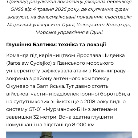
Приклад результатів локалізації джерела перешкод
GNSS від 4 травня 2025 року, де скупчення суден
вказують на фальсифіковані показання. Ілюстрація:
Морський університет Гдині, Університет Колорадо,
Морське управління в Гдині.
Глушіння Балтики: техніка та локації
Команда під керівництвом Ярослава Цидейка
(Jaroslaw Cydejko) з Гданського морського
університету зафіксувала атаки з Калінінграду –
зокрема з району антенного комплексу
Окунево та Балтійська. Тут давно стоять
військові частини радіоелектронної боротьби, а
на супутникових знімках ще з 2018 року видно
систему GT-01 «Мурманськ-БН» з антенами
заввишки 32 метри. Вона здатна глушити
комунікації на відстані до 8 000 км.