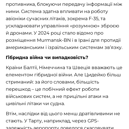
противника, блокуючи передачу інформації між
ними. Система здатна впливати на роботу
авіоніки сучасних літаків, зокрема F-35, та
ускладнювати управління «розумною» зброєю
й дронами. У 2024 році стало відомо про
розміщення Murmansk-BN і в Ірані для протидії
американським і ізраїльським системам зв’язку.
Гібридна війна чи випадковість?
Країни Балтії, Німеччина та Швеція вважають це
елементом гібридної війни. Але Цидейко більш
стриманий: за його словами, більшість
перешкод – це побічний ефект роботи
військових систем, а не прицільні атаки на
цивільні літаки чи судна.
Втім, наслідки від цього менш дратівливими не
стають. У Тарту, наприклад, через GPS-
залежність аеропорту довелося скасовувати