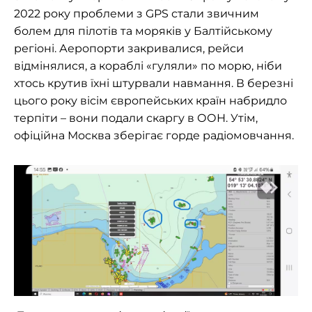
2022 року проблеми з GPS стали звичним
болем для пілотів та моряків у Балтійському
регіоні. Аеропорти закривалися, рейси
відмінялися, а кораблі «гуляли» по морю, ніби
хтось крутив їхні штурвали навмання. В березні
цього року вісім європейських країн набридло
терпіти – вони подали скаргу в ООН. Утім,
офіційна Москва зберігає горде радіомовчання.