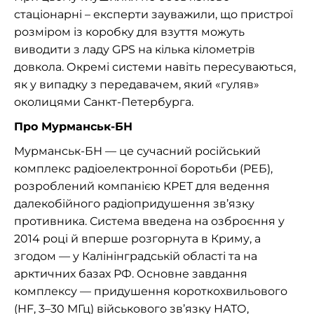
стаціонарні – експерти зауважили, що пристрої
розміром із коробку для взуття можуть
виводити з ладу GPS на кілька кілометрів
довкола. Окремі системи навіть пересуваються,
як у випадку з передавачем, який «гуляв»
околицями Санкт-Петербурга.
Про Мурманськ-БН
Мурманськ-БН — це сучасний російський
комплекс радіоелектронної боротьби (РЕБ),
розроблений компанією КРЕТ для ведення
далекобійного радіопридушення зв’язку
противника. Система введена на озброєння у
2014 році й вперше розгорнута в Криму, а
згодом — у Калінінградській області та на
арктичних базах РФ. Основне завдання
комплексу — придушення короткохвильового
(HF, 3–30 МГц) військового зв’язку НАТО,