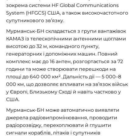
зокрема системи HF Global Communications
System (HFGCS) США, а також високочастотного
супутникового зв’язку.
Мурманськ-БН складається з групи вантажівок
КАМАЗ із телескопічними антенними щоглами
висотою до 32 м, командного пункту,
генераторних і допоміжних машин. Повний
комплекс має до 16 антен, розгортається за 72
години та може створювати перешкоди на
площі до 640 000 км². Дальність дії — 5 000–8
000 км, що дозволяє впливати на зв’язок військ
у Європі, Близькому Сході й навіть частково у
США.
Мурманськ-БН може автоматично виявляти
джерела радіовипромінювання, проводити
радіорозвідку, перехоплювати й глушити
сигнали кораблів, літаків і супутників