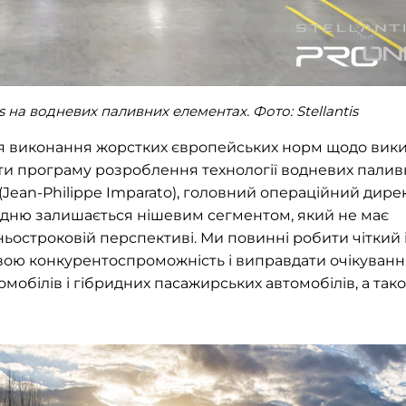
tis на водневих паливних елементах. Фото:
Stellantis
для виконання жорстких європейських норм щодо вики
ити програму розроблення технології водневих палив
 (Jean-Philippe Imparato), головний операційний дире
 водню залишається нішевим сегментом, який не має
ньостроковій перспективі. Ми повинні робити чіткий 
свою конкурентоспроможність і виправдати очікуванн
мобілів і гібридних пасажирських автомобілів, а так