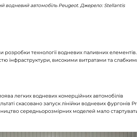
й водневий автомобіль Peugeot. Джерело: Stellantis
ми розробки технології водневих паливних елементів.
стю інфраструктури, високими витратами та слабким
 поява легких водневих комерційних автомобілів
льтаті скасовано запуск лінійки водневих фургонів P
обництво середньорозмірних моделей мало стартуват