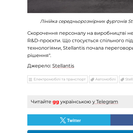
Лінійка середньорозмірних фургонів St
Скорочення персоналу на виробництві не 
R&D-проєкти. Що стосується спільного пі
технологіями, Stellantis почала переговор
рішення".
Джерело:
Stellantis
Електромобілі та транспорт
Автомобілі
Stel
Читайте
gg
українською
у Telegram
Twitter