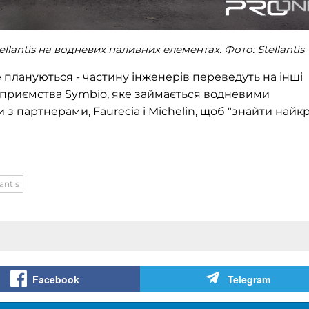
ellantis на водневих паливних елементах. Фото:
Stellantis
плануються - частину інженерів переведуть на інші
дприємства Symbio, яке займається водневими
и з партнерами, Faurecia і Michelin, щоб "знайти най
lantis
Facebook
Telegram