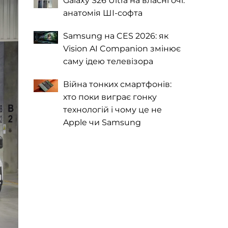
Galaxy S26 Ultra на власні очі:
анатомія ШІ-софта
Samsung на CES 2026: як
Vision AI Companion змінює
саму ідею телевізора
Війна тонких смартфонів:
хто поки виграє гонку
технологій і чому це не
Apple чи Samsung