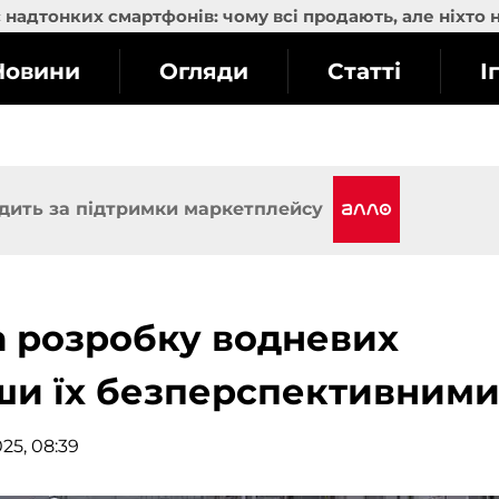
надтонких смартфонів: чому всі продають, але ніхто 
Новини
Огляди
Статті
І
дить за підтримки маркетплейсу
ла розробку водневих
вши їх безперспективним
25, 08:39