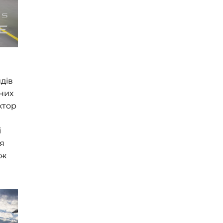
дів
них
ктор
і
я
ож