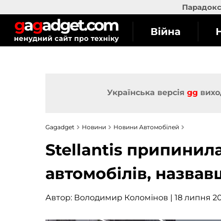
Парадокс 
Війна
Українська версія
gg
вихо
Gagadget
Новини
Новини Автомобілей
Stellantis припини
автомобілів, назва
Автор:
Володимир Коломінов
| 18 липня 20