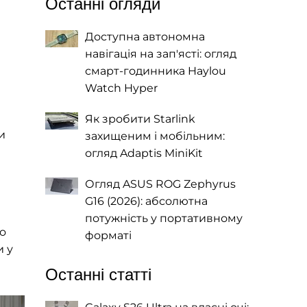
Останні огляди
Доступна автономна
навігація на зап'ясті: огляд
смарт-годинника Haylou
Watch Hyper
Як зробити Starlink
и
захищеним і мобільним:
огляд Adaptis MiniKit
Огляд ASUS ROG Zephyrus
G16 (2026): абсолютна
потужність у портативному
ro
форматі
и у
Останні статті