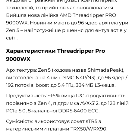
Якщо ви справжній ентузіаст комп'ютерних
технологій, то прийшов час оновлюватися.
Вийшла нова лінійка AMD Threadripper PRO
9000WX. Новинки мають до 96 ядер архітектури
Zen 5 – найпотужніше рішення для ентузіастів у
світі.
Характеристики Threadripper Pro
9000WX
Архітектура: Zen 5 (кодова назва Shimada Peak),
виготовлена на 4 нм (TSMC N4P/N3), до 96 ядер /
192 потоків, boost до 5.4 ГГц, 384 МБ L3‑кеша.
Продуктивність: ~16 % вища IPC-продуктивність
порівняно з Zen 4, підтримка AVX‑512, до 128 ліній
PCIe 5.0, 8‑канальної DDR5‑6400 ECC.
Сумісність: використовує сокет sTR5 з
материнськими платами TRX50/WRX90,