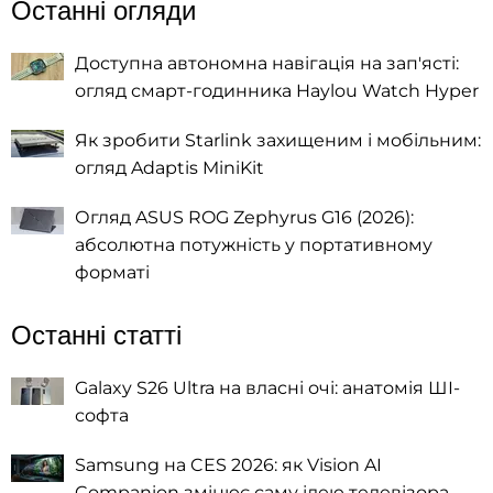
Останні огляди
Доступна автономна навігація на зап'ясті:
огляд смарт-годинника Haylou Watch Hyper
Як зробити Starlink захищеним і мобільним:
огляд Adaptis MiniKit
Огляд ASUS ROG Zephyrus G16 (2026):
абсолютна потужність у портативному
форматі
Останні статті
Galaxy S26 Ultra на власні очі: анатомія ШІ-
софта
Samsung на CES 2026: як Vision AI
Companion змінює саму ідею телевізора