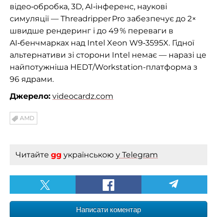
відео‑обробка, 3D, AI‑інференс, наукові
симуляції — Threadripper Pro забезпечує до 2×
швидше рендеринг і до 49 % переваги в
AI‑бенчмарках над Intel Xeon W9‑3595X. Гідної
альтернативи зі сторони Intel немає — наразі це
найпотужніша HEDT/Workstation-платформа з
96 ядрами.
Джерело:
videocardz.com
AMD
Читайте
gg
українською
у Telegram
Написати коментар