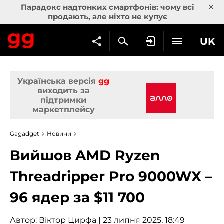
×
Парадокс надтонких смартфонів: чому всі
продають, але ніхто не купує
UK
Українська версія
gg
виходить за
підтримки
маркетплейсу
Gagadget
Новини
Вийшов AMD Ryzen
Threadripper Pro 9000WX –
96 ядер за $11 700
Автор:
Віктор Цирфа
| 23 липня 2025, 18:49