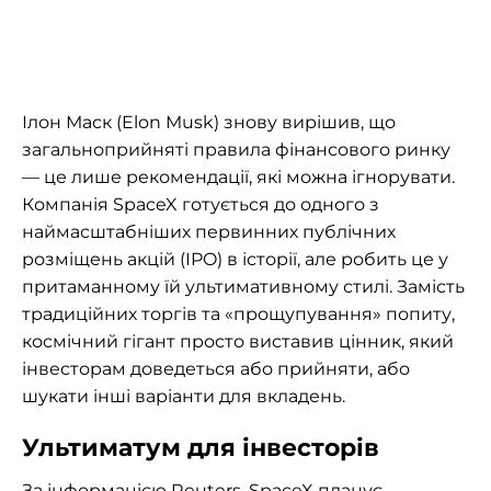
Ілон Маск (Elon Musk) знову вирішив, що
загальноприйняті правила фінансового ринку
— це лише рекомендації, які можна ігнорувати.
Компанія SpaceX готується до одного з
наймасштабніших первинних публічних
розміщень акцій (IPO) в історії, але робить це у
притаманному їй ультимативному стилі. Замість
традиційних торгів та «прощупування» попиту,
космічний гігант просто виставив цінник, який
інвесторам доведеться або прийняти, або
шукати інші варіанти для вкладень.
Ультиматум для інвесторів
За інформацією
Reuters
, SpaceX планує