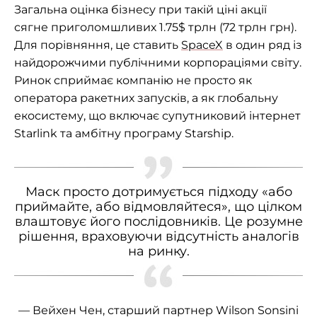
Загальна оцінка бізнесу при такій ціні акції
сягне приголомшливих 1.75$ трлн (72 трлн грн).
Для порівняння, це ставить
SpaceX
в один ряд із
найдорожчими публічними корпораціями світу.
Ринок сприймає компанію не просто як
оператора ракетних запусків, а як глобальну
екосистему, що включає супутниковий інтернет
Starlink та амбітну програму Starship.
Маск просто дотримується підходу «або
приймайте, або відмовляйтеся», що цілком
влаштовує його послідовників. Це розумне
рішення, враховуючи відсутність аналогів
на ринку.
— Вейхен Чен, старший партнер Wilson Sonsini