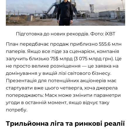
Підготовка до нових рекордів. Фото: iXBT
План передбачає продаж приблизно 555.6 млн
паперів. Якщо все піде за сценарієм, компанія
залучить близько 75$ млрд (3 075 млрд грн). Це
не просто велике розміщення — це заявка на
домінування у вищій лізі світового бізнесу.
Презентація для потенційних акціонерів має
стартувати вже цього четверга, хоча джерела
попереджають: Маск може змінити параметри
угоди в останній момент, якщо відчує таку
потребу.
Трильйонна ліга та ринкові реалії