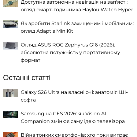
Доступна автономна навігація на зап'ясті:
огляд смарт-годинника Haylou Watch Hyper
Як зробити Starlink захищеним і мобільним:
огляд Adaptis MiniKit
Огляд ASUS ROG Zephyrus G16 (2026):
абсолютна потужність у портативному
форматі
Останні статті
Galaxy S26 Ultra на власні очі: анатомія ШІ-
софта
Samsung на CES 2026: як Vision AI
Companion змінює саму ідею телевізора
Війна тонких смартфонів: хто поки виграє