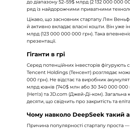
до діапазону 52–59$ млрд (2 132 000 000 0
ряд із найдорожчими приватними техноло
Цікаво, що засновник стартапу Лян Веньфе
й активно вкладає власні кошти. Він уже 
млрд (123 000 000 000 грн). Така впевнені
презентації.
Гіганти в грі
Серед потенційних інвесторів фігурують 
Tencent Holdings (Тенсент) розглядає можл
000 грн). Не відстає та виробник акумулято
млрд юанів (740$ млн або 30 340 000 000 
(НетІз) та JD.com (Джей-Ді-ком). Загальна
десяти, що свідчить про закритість та еліт
Чому навколо DeepSeek такий 
Причина популярності стартапу проста — е