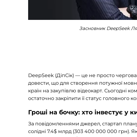
Засновник DeepSeek Лян
DeepSeek (ДіпСік) — це не просто чергова 
довести, що для створення потужної мов
країн на закупівлю відеокарт. Сьогодні ко
остаточно закріпити її статус головного ко
Гроші на бочку: хто інвестує у
За повідомленнями джерел, стартап плану
солідні 7.4$ млрд (303 400 000 000 грн). 