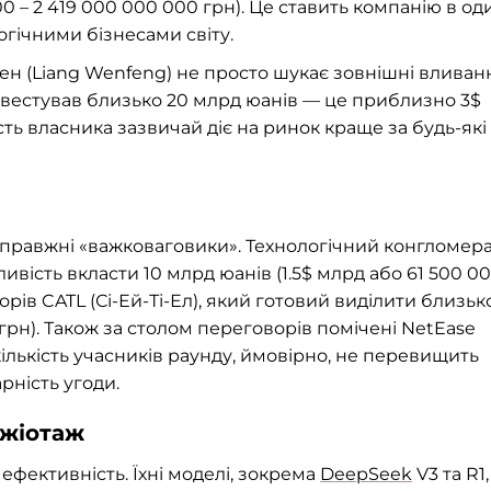
00 – 2 419 000 000 000 грн). Це ставить компанію в од
гічними бізнесами світу.
н (Liang Wenfeng) не просто шукає зовнішні вливанн
інвестував близько 20 млрд юанів — це приблизно 3$
сть власника зазвичай діє на ринок краще за будь-які
справжні «важковаговики». Технологічний конгломер
ивість вкласти 10 млрд юанів (1.5$ млрд або 61 500 0
рів CATL (Сі-Ей-Ті-Ел), який готовий виділити близьк
грн). Також за столом переговорів помічені NetEase
 кількість учасників раунду, ймовірно, не перевищить
арність угоди.
ажіотаж
фективність. Їхні моделі, зокрема
DeepSeek
V3 та R1,