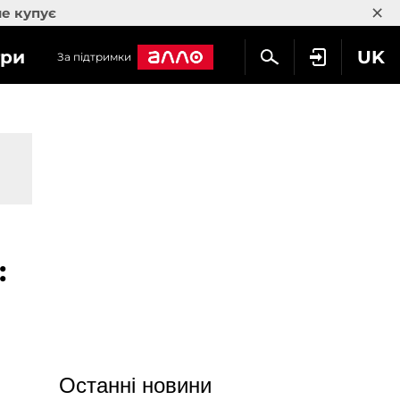
×
не купує
гри
UK
За підтримки
:
Останні новини