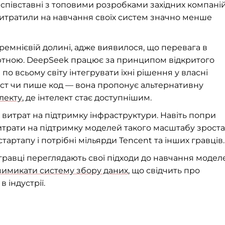
співставні з топовими розробками західних компаній
витратили на навчання своїх систем значно менше
емнієвій долині, адже виявилося, що перевага в
ютною. DeepSeek працює за принципом відкритого
о всьому світу інтегрувати їхні рішення у власні
кст чи пише код — вона пропонує альтернативну
лекту
, де інтелект стає доступнішим.
х витрат на підтримку інфраструктури. Навіть попри
витрати на підтримку моделей такого масштабу зрост
тартапу і потрібні мільярди Tencent та інших гравців.
гравці переглядають свої підходи до навчання модел
вимикати систему збору даних
, що свідчить про
 індустрії.