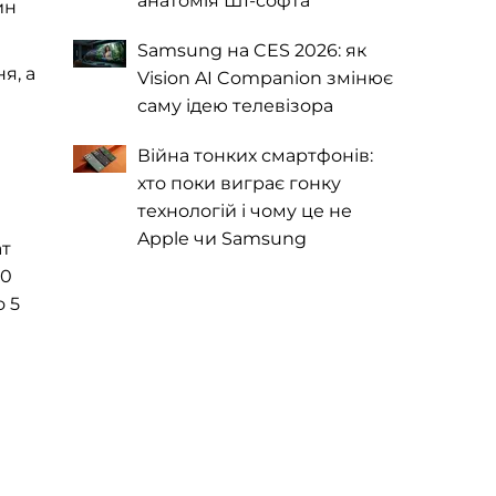
анатомія ШІ-софта
ин
Samsung на CES 2026: як
я, а
Vision AI Companion змінює
саму ідею телевізора
Війна тонких смартфонів:
хто поки виграє гонку
технологій і чому це не
Apple чи Samsung
ат
00
о 5