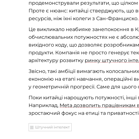
продемонстрували результати, що цілком 
Проте є нюанс: китайці стверджують, що 
ресурсів, ніж їхні колеги з Сан-Франциско.
Це викликало неабияке занепокоєння в Кр
обчислювальних потужностях не є абсол
вихідного коду, що дозволяє розробникам п
продукти. Компанія не просто генерує те
архітектуру розвитку
ринку штучного інте
Звісно, такі амбіції вимагають колосальни
економію на етапі навчання, операційні 
у геометричній прогресії. Саме для цього с
Поки китайці нарощують потужності, інші 
Наприклад,
Meta дозволить працівникам 
зростаючий фокус на етиці та приватності в
Штучний інтелект