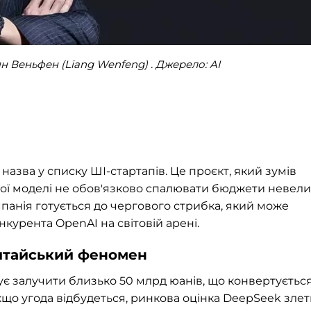
 Веньфен (Liang Wenfeng) . Джерело: AI
назва у списку ШІ-стартапів. Це проєкт, який зумів
ної моделі не обов'язково спалювати бюджети невел
мпанія готується до чергового стрибка, який може
нкурента OpenAI на світовій арені.
 китайський феномен
є залучити близько 50 млрд юанів, що конвертується
Якщо угода відбудеться, ринкова оцінка DeepSeek зле