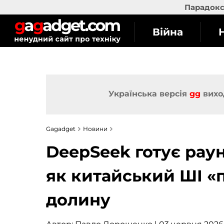
Парадокс 
Війна
Українська версія
gg
вихо
Gagadget
Новини
DeepSeek готує раун
як китайський ШІ «
долину