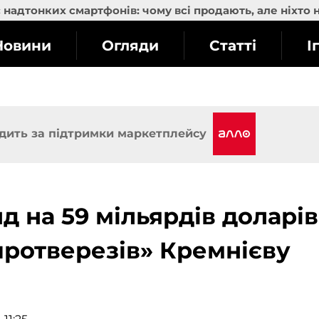
надтонких смартфонів: чому всі продають, але ніхто 
Новини
Огляди
Статті
І
дить за підтримки маркетплейсу
д на 59 мільярдів доларів
протверезів» Кремнієву