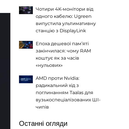
Чотири 4K-монітори від
одного кабелю: Ugreen
випустила ультимативну
станцію з DisplayLink
Епоха дешевої пам’яті
закінчилася: чому RAM
коштує як за часів
«нульових»
AMD проти Nvidia:
радикальний хід з
поглинанням Taalas для
вузькоспеціалізованих ШІ-
чипів
Останні огляди