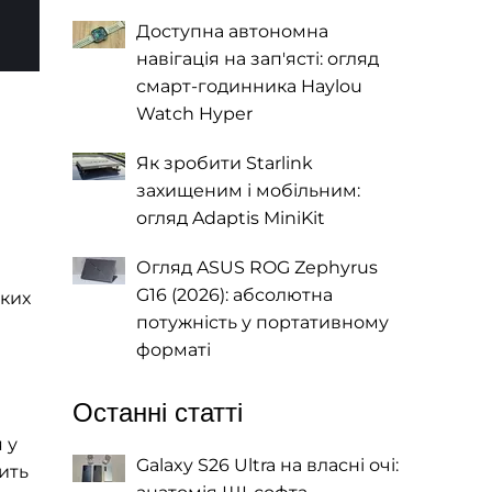
Доступна автономна
навігація на зап'ясті: огляд
смарт-годинника Haylou
Watch Hyper
Як зробити Starlink
захищеним і мобільним:
огляд Adaptis MiniKit
Огляд ASUS ROG Zephyrus
G16 (2026): абсолютна
иких
потужність у портативному
форматі
Останні статті
 у
Galaxy S26 Ultra на власні очі:
тить