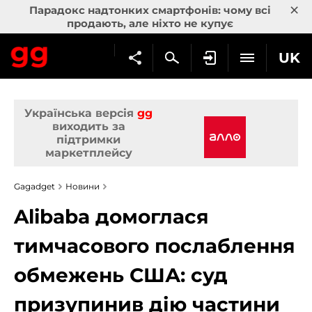
×
Парадокс надтонких смартфонів: чому всі
продають, але ніхто не купує
UK
Українська версія
gg
виходить за
підтримки
маркетплейсу
Gagadget
Новини
Alibaba домоглася
тимчасового послаблення
обмежень США: суд
призупинив дію частини