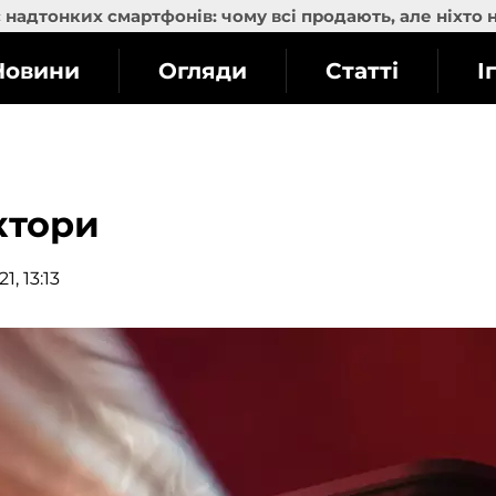
надтонких смартфонів: чому всі продають, але ніхто 
Новини
Огляди
Статті
І
ктори
1, 13:13