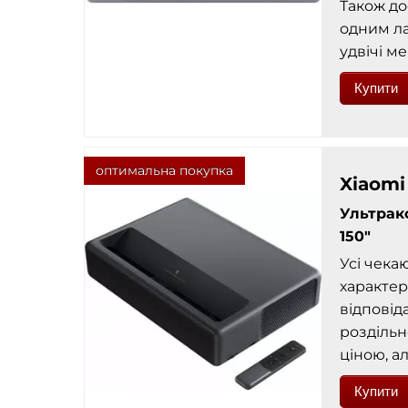
Також до
одним ла
удвічі м
Купити
оптимальна покупка
Xiaomi 
Ультрак
150"
Усі чека
характери
відповід
роздільн
ціною, а
Купити