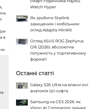
смарт-годинника Haylou
в,
Watch Hyper
ень
Як зробити Starlink
і
захищеним і мобільним:
огляд Adaptis MiniKit
ери
а в
Огляд ASUS ROG Zephyrus
G16 (2026): абсолютна
ни.
потужність у портативному
форматі
Останні статті
Galaxy S26 Ultra на власні очі:
анатомія ШІ-софта
на
Samsung на CES 2026: як
Vision AI Companion змінює