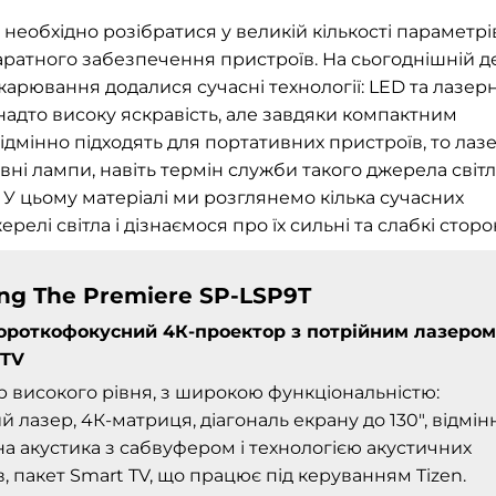
необхідно розібратися у великій кількості параметрі
паратного забезпечення пристроїв. На сьогоднішній д
арювання додалися сучасні технології: LED та лазерн
 надто високу яскравість, але завдяки компактним
дмінно підходять для портативних пристроїв, то лаз
вні лампи, навіть термін служби такого джерела світл
. У цьому матеріалі ми розглянемо кілька сучасних
елі світла і дізнаємося про їх сильні та слабкі сторо
g The Premiere SP-LSP9T
ороткофокусний 4К-проектор з потрійним лазером
tTV
 високого рівня, з широкою функціональністю:
й лазер, 4К-матриця, діагональ екрану до 130", відмін
а акустика з сабвуфером і технологією акустичних
, пакет Smart TV, що працює під керуванням Tizen.