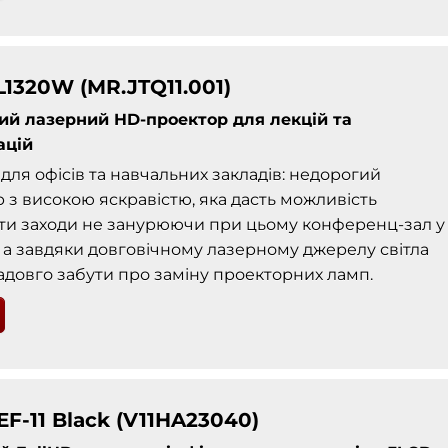
L1320W (MR.JTQ11.001)
ий лазерний HD-проектор для лекцій та
ацій
для офісів та навчальних закладів: недорогий
 з високою яскравістю, яка дасть можливість
ти заходи не занурюючи при цьому конференц-зал у
 а завдяки довговічному лазерному джерелу світла
довго забути про заміну проекторних ламп.
EF-11 Black (V11HA23040)