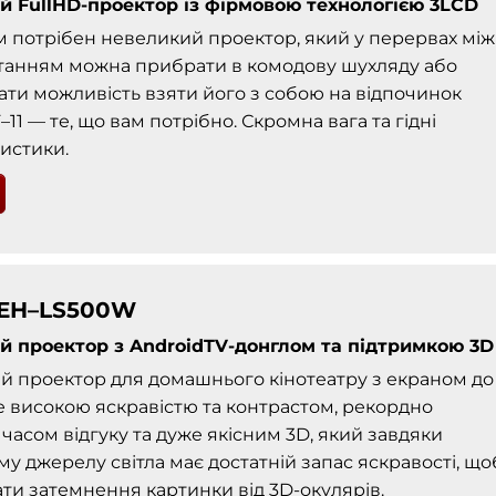
й FullHD-проектор із фірмовою технологією 3LCD
 потрібен невеликий проектор, який у перервах між
танням можна прибрати в комодову шухляду або
ати можливість взяти його з собою на відпочинок
–11 — те, що вам потрібно. Скромна вага та гідні
истики.
 EH–LS500W
й проектор з AndroidTV-донглом та підтримкою 3D
й проектор для домашнього кінотеатру з екраном до
же високою яскравістю та контрастом, рекордно
часом відгуку та дуже якісним 3D, який завдяки
у джерелу світла має достатній запас яскравості, що
ти затемнення картинки від 3D-окулярів.