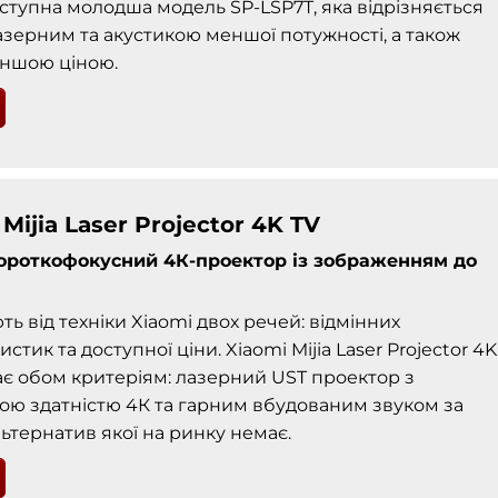
ступна молодша модель SP-LSP7T, яка відрізняється
зерним та акустикою меншої потужності, а також
еншою ціною.
Mijia Laser Projector 4K TV
ороткофокусний 4К-проектор із зображенням до
ють від техніки Xiaomi двох речей: відмінних
стик та доступної ціни. Xiaomi Mijia Laser Projector 4K
ає обом критеріям: лазерний UST проектор з
ою здатністю 4К та гарним вбудованим звуком за
льтернатив якої на ринку немає.