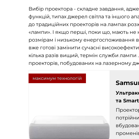
Вибір проектора - складне завдання, адже 
функцій, типах джерел світла та іншого а
до традиційних проекторів на лампах розж
«лампи». І якщо перші, поки що, мають не
розмірам і низькому енергоспоживання ві
вже готові замінити сучасні високоефекти
кілька разів вищий, термін служби лампи 
проекторів, побудованих на лазерному джер
максимум технологій
Samsun
Ультрак
та Smar
Проектор
потрійни
вбудован
променів