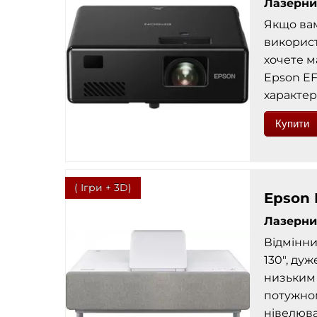
Лазерни
Якщо вам
викорис
хочете м
Epson EF
характер
Купити
( Ігри + 3D)
Epson
Лазерни
Відмінни
130", ду
низьким 
потужном
нівелюва