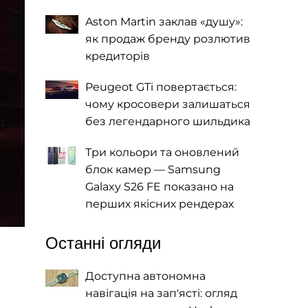
Aston Martin заклав «душу»:
як продаж бренду розлютив
кредиторів
Peugeot GTi повертається:
чому кросовери залишаться
без легендарного шильдика
Три кольори та оновлений
блок камер — Samsung
Galaxy S26 FE показано на
перших якісних рендерах
Останні огляди
Доступна автономна
навігація на зап'ясті: огляд