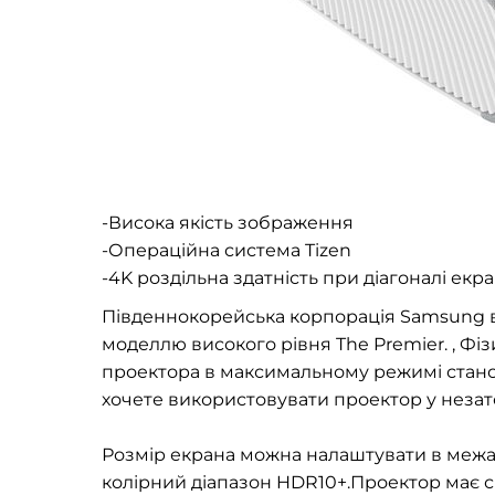
-
Висока якість зображення
-
Операційна система Tizen
-
4K роздільна здатність при діагоналі екр
Південнокорейська корпорація Samsung 
моделлю високого рівня The Premier. , Фіз
проектора в максимальному режимі стано
хочете використовувати проектор у незат
Розмір екрана можна налаштувати в межах
колірний діапазон HDR10+.Проектор має с