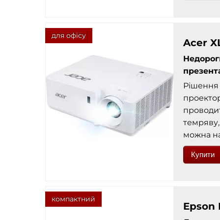
для офісу
Acer X
Недорог
презент
Рішення 
проектор
проводи
темряву,
можна на
Купити
компактний
Epson 