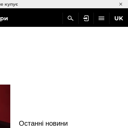
×
не купує
гри
UK
Останні новини