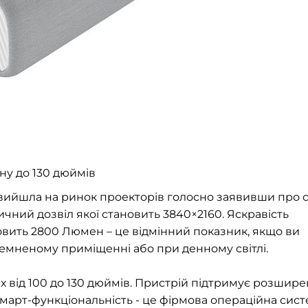
ану до 130 дюймів
вийшла на ринок проекторів голосно заявивши про 
ичний дозвіл якої становить 3840×2160. Яскравість
вить 2800 Люмен – це відмінний показник, якщо ви
емненому приміщенні або при денному світлі.
 від 100 до 130 дюймів. Пристрій підтримує розшир
март-функціональність - це фірмова операційна сис