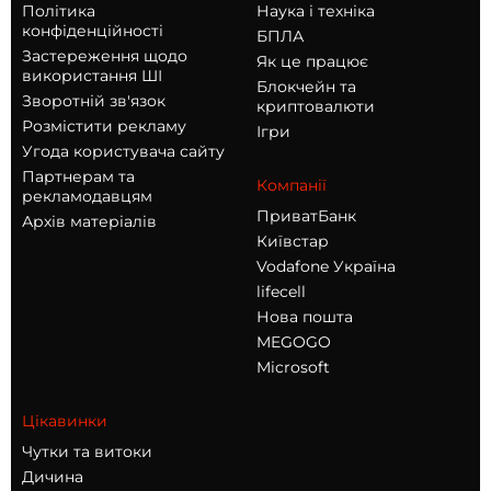
Політика
Наука і техніка
конфіденційності
БПЛА
Застереження щодо
Як це працює
використання ШІ
Блокчейн та
Зворотній зв'язок
криптовалюти
Розмістити рекламу
Ігри
Угода користувача сайту
Партнерам та
Компанії
рекламодавцям
ПриватБанк
Архів матеріалів
Київстар
Vodafone Україна
lifecell
Нова пошта
MEGOGO
Microsoft
Цікавинки
Чутки та витоки
Дичина