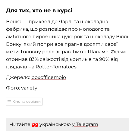
Для тих, хто не в курсі
Вонка — приквел до Чарлі та шоколадна
фабрика, що розповідає про молодого та
амбітного виробника цукерок та шоколаду Віллі
Вонку, який попри все прагне досягти своєї
мети. Головну роль зіграв Тімоті Шаламе. Фільм
отримав 83% свіжості від критиків та 90% від
глядачів на
RottenTomatoes.
Джерело:
boxofficemojo
Фото:
variety
Кіно та серіали
Читайте
gg
українською
у Telegram