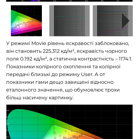
У режимі Movie рівень яскравості заблоковано,
він становить 225.312 кд/м², яскравість чорного
поля 0.192 кд/м², а статична контрастність – 1174:1.
Показники колірного охоплення та колірної
передачі близькі до режиму User. А от
показники гами дещо завищені відносно
еталонного значення, що обумовлює трохи
більш насичену картинку.