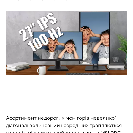
Асортимент недорогих моніторів невеликої
діагоналі величезний і серед них трапляються
моделі з цікавими особливостями, як MSI PRO