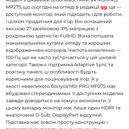
MP275, що сьогодні на огляді в редакції
gg
. Це —
доступний монітор, який підходить і для роботи,
і цілком придатний для ігор. Він оснащений
якісною 27-дюймовою IPS-матрицею з
роздільною здатністю FullHD. Вона потішила
максимальними кутами огляду та хорошим
відображенням кольорів. Частота оновлення —
100 Гц, що не часто зустрічається у цій ціновій
категорії. Також є підтримка Adaptive Sync та
розгону панелі, ці особливості будуть
корисними для поціновувачів ігор. А у
якості невеликого бонуса MSI PRO MP275 має
вбудовані стереодинаміки. У доступних моделях
завжди доводиться на чомусь економити. У
цьому випадку монітор має лише один HDMI та
аналоговий D-Sub. DisplayPort відсутній.
Підставка має зовсім просту конструкцію і