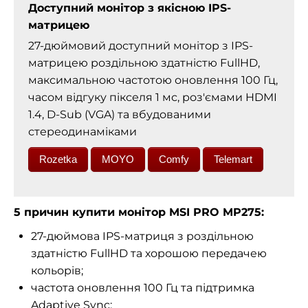
Доступний монітор з якісною IPS-
матрицею
27-дюймовий доступний монітор з IPS-
матрицею роздільною здатністю FullHD,
максимальною частотою оновлення 100 Гц,
часом відгуку пікселя 1 мс, роз'ємами HDMI
1.4, D-Sub (VGA) та вбудованими
стереодинаміками
Rozetka
MOYO
Comfy
Telemart
5 причин купити монітор MSI PRO MP275:
27-дюймова IPS-матриця з роздільною
здатністю FullHD та хорошою передачею
кольорів
;
частота оновлення 100 Гц та підтримка
Adaptive Sync;