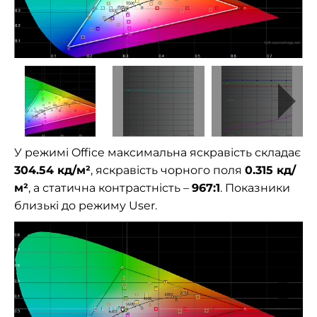
У режимі Office максимальна яскравість складає
304.54 кд/м²
, яскравість чорного поля
0.315 кд/
м²
, а статична контрастність –
967:1
. Показники
близькі до режиму User.