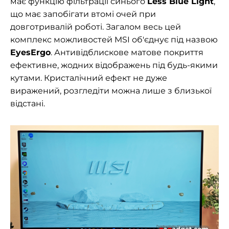
має функцію фільтрації синього
Less Blue Light
,
що має запобігати втомі очей при
довготривалій роботі. Загалом весь цей
комплекс можливостей MSI об'єднує під назвою
EyesErgo
.
Антивідблискове матове покриття
ефективне, жодних відображень під будь-якими
кутами. Кристалічний ефект не дуже
виражений, розгледіти можна лише з близької
відстані.