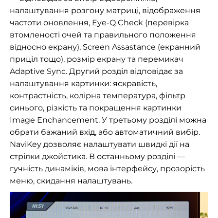
налаштування розгону матриці, відображення
частоти оновлення, Eye-Q Check (перевірка
втомленості очей та правильного положення
відносно екрану), Screen Assastance (екранний
приціл тощо), розмір екрану та перемикач
Adaptive Sync. Другий розділ відповідає за
налаштування картинки: яскравість,
контрастність, колірна температура, фільтр
синього, різкість та покращення картинки
Image Enchancement. У третьому розділі можна
обрати бажаний вхід, або автоматичний вибір.
NaviKey дозволяє налаштувати швидкі дії на
стрілки джойстика. В останньому розділі —
гучність динаміків, мова інтерфейсу, прозорість
меню, скидання налаштувань.