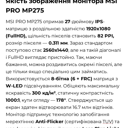
Якість зображення монітора MSI
PRO MP275
MSI PRO MP275 отримав
27
-дюймову
IPS
-
матрицю з роздільною здатністю
1920x1080
(FullHD),
щільність пікселів становить
82 PPI,
розмір пікселя —
0.311 мм
. Зараз стандартом
поступово стає
2560х1440
, але на такій діагоналі
і FullHD виглядає пристойно. Так, маючи
бажання, можна роздивитись окремі пікселі, але
це тільки якщо спеціально цим займатись.
Використовується
8-бітна (6 + FRC)
матриця
з
W-LED
підсвічуванням. Обіцяють максимальну ​​
яскравість
300 кд/м²
, статичну контрастність
1000:1
, кути огляду —
178°
. Стверджується що
екран здатен відтворювати 16.7 млн відтінків.
Монітор підтримує технологію запобігання
мерехтінню
Anti-Flicker
(cертифікована
TUV
) та