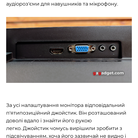
аудіороз'єми для навушників та мікрофону.
За усі налаштування монітора відповідальний
п'ятипозиційний джойстик. Він розташований
доволі вдало і знайти його рукою
легко. Джойстик чомусь вирішили зробити з
підсвічуванням, хоча його зазвичай не видно і