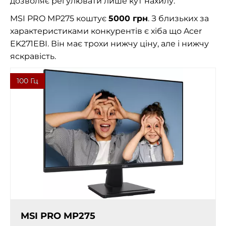
дозволяє регулювати лише кут нахилу.
MSI PRO MP275 коштує
5000 грн
. З близьких за
характеристиками конкурентів є хіба що Acer
EK271EBI. Він має трохи нижчу ціну, але і нижчу
яскравість.
100 Гц
MSI PRO MP275