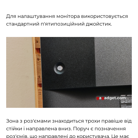
Для налаштування монітора використовується
стандартний п'ятипозиційний джойстик.
Зона з роз'ємами знаходиться трохи правіше від
стійки і направлена вниз. Поруч є позначення
роз'ємів, що направлені до користувача. Це має