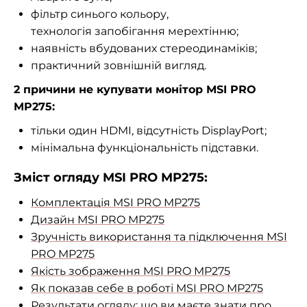
фільтр синього кольору,
технологія запобігання мерехтінню
;
наявність вбудованих стереодинаміків;
практичний зовнішній вигляд.
2 причини не купувати монітор MSI PRO
MP275:
тільки один HDMI, відсутність DisplayPort;
мінімальна функціональність підставки.
Зміст огляду MSI PRO MP275:
Комплектація MSI PRO MP275
Дизайн MSI PRO MP275
Зручність використання та підключення MSI
PRO MP275
Якість зображення MSI PRO MP275
Як показав себе в роботі MSI PRO MP275
Результати огляду: що ви маєте знати про