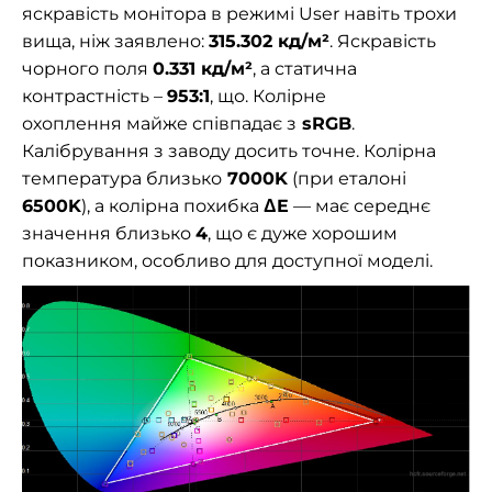
яскравість
монітора в режимі User навіть трохи
вища, ніж заявлено:
315.302 кд/м²
. Яскравість
чорного поля
0.331 кд/м²
, а статична
контрастність –
953:1
, що. Колірне
охоплення майже співпадає з
sRGB
.
Калібрування з заводу досить точне. Колірна
температура близько
7000K
(при еталоні
6500K
), а колірна похибка
ΔE
— має середнє
значення близько
4
, що є дуже хорошим
показником, особливо для доступної моделі.