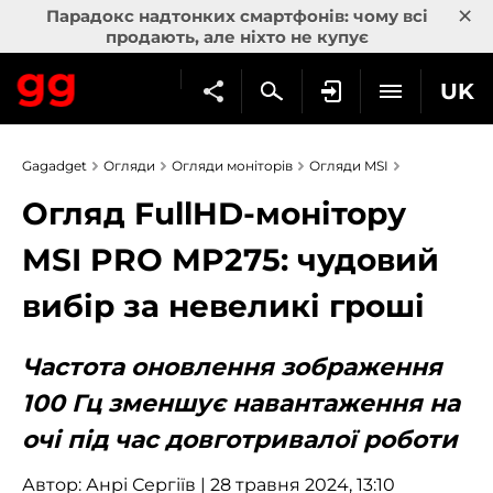
×
Парадокс надтонких смартфонів: чому всі
продають, але ніхто не купує
UK
Gagadget
Огляди
Огляди моніторів
Огляди MSI
Огляд FullHD-монітору
MSI PRO MP275: чудовий
вибір за невеликі гроші
Частота оновлення зображення
100 Гц зменшує навантаження на
очі під час довготривалої роботи
Автор:
Анрі Сергіїв
| 28 травня 2024, 13:10