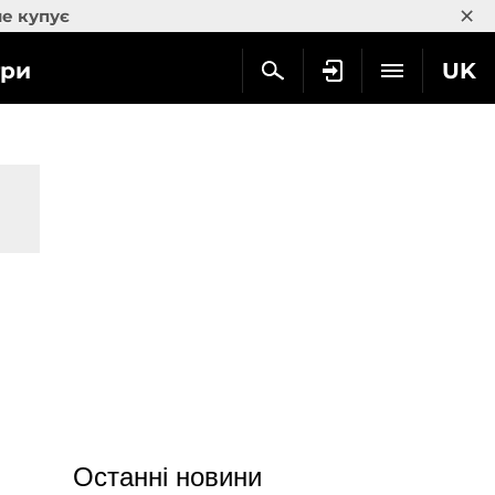
×
не купує
гри
UK
Останні новини