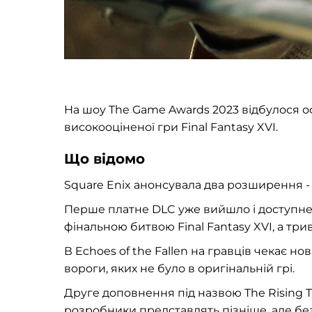
На шоу The Game Awards 2023 відбулося 
високооціненої гри Final Fantasy XVI.
Що відомо
Square Enix анонсувала два розширення - Ec
Перше платне DLC уже вийшло і доступне
фінальною битвою Final Fantasy XVI, а три
В Echoes of the Fallen на гравців чекає но
вороги, яких не було в оригінальній грі.
Друге доповнення під назвою The Rising T
розробники представлять пізніше, але бе