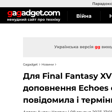
Парадокс 
Війна
Українська версія
gg
вихо
Gagadget
Новини
Для Final Fantasy X
доповнення Echoes of
повідомила і термін