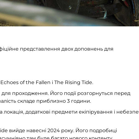
офіційне представлення двох доповнень для
hoes of the Fallen і The Rising Tide.
 для проходження. Його події розгорнуться перед
валість складе приблизно 3 години.
ва локація, додаткові предмети екіпірування і небезпе
ide вийде навесні 2024 року. Його подробиці
зсумнівно там буде багато нового контенту.