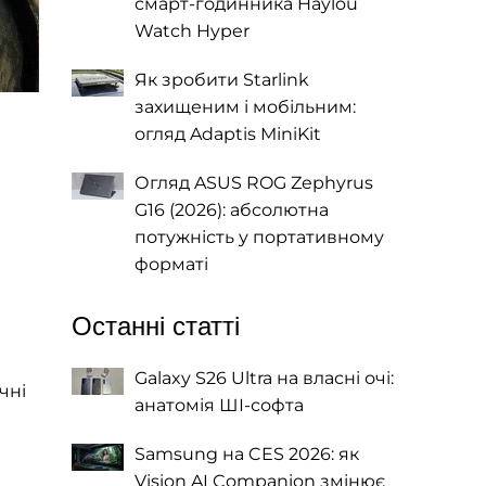
смарт-годинника Haylou
Watch Hyper
Як зробити Starlink
захищеним і мобільним:
огляд Adaptis MiniKit
Огляд ASUS ROG Zephyrus
G16 (2026): абсолютна
потужність у портативному
форматі
Останні статті
Galaxy S26 Ultra на власні очі:
чні
анатомія ШІ-софта
Samsung на CES 2026: як
Vision AI Companion змінює