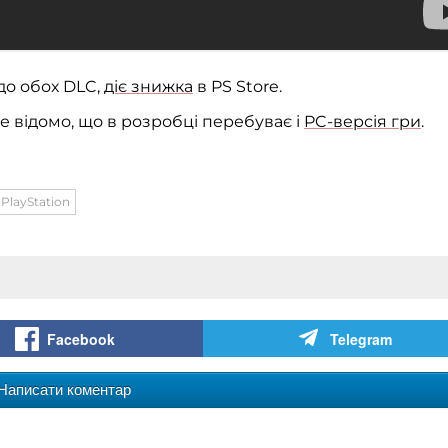
 до обох DLC,
діє знижка
в PS Store.
але відомо, що в розробці перебуває і
PC-версія гри
.
PlayStation
Facebook
Telegram
Написати коментар