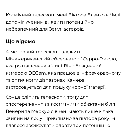
Космічний телескоп імені Віктора Бланко в Чилі
допоміг ученим виявити потенційно
небезпечний для Землі астероїд.
Що відомо
4-метровий телескоп належить
Міжамериканській обсерваторії Серро-Тололо,
яка розташована в Чилі. Він обладнаний
камерою DECam, яка працює в інфрачервоному
та оптичному діапазонах. Камера
застосовується для пошуку чорної матерії.
Сонце сліпить телескопи, тому для
спостереження за космічними об'єктами біля
Венери та Меркурія вчені мають лише кілька
хвилин на добу. Приблизно за півтора року їм
вдалося зафіксувати одразу три потенційно