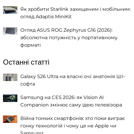
Як зробити Starlink захищеним і мобільним:
огляд Adaptis MiniKit
Огляд ASUS ROG Zephyrus G16 (2026):
абсолютна потужність у портативному
форматі
Останні статті
Galaxy S26 Ultra на власні очі: анатомія ШІ-
софта
Samsung на CES 2026: як Vision AI
Companion змінює саму ідею телевізора
Війна тонких смартфонів: хто поки виграє
гонку технологій і чому це не Apple чи
Samsung