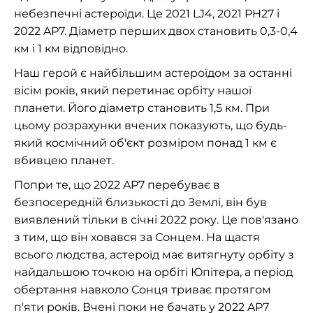
небезпечні астероїди. Це 2021 LJ4, 2021 PH27 і
2022 AP7. Діаметр перших двох становить 0,3-0,4
км і 1 км відповідно.
Наш герой є найбільшим астероїдом за останні
вісім років, який перетинає орбіту нашої
планети. Його діаметр становить 1,5 км. При
цьому розрахунки вчених показують, що будь-
який космічний об'єкт розміром понад 1 км є
вбивцею планет.
Попри те, що 2022 AP7 перебуває в
безпосередній близькості до Землі, він був
виявлений тільки в січні 2022 року. Це пов'язано
з тим, що він ховався за Сонцем. На щастя
всього людства, астероїд має витягнуту орбіту з
найдальшою точкою на орбіті Юпітера, а період
обертання навколо Сонця триває протягом
п'яти років. Вчені поки не бачать у 2022 AP7