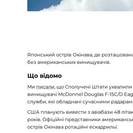
Японський острів Окінава, де розташован
без американських винищувачів.
Що відомо
Ми
писали
, що Сполучені Штати ухвалили
винищувачі McDonnel Douglas F-15C/D Eagl
служби, які обладнані сучасними радарам
США планують вивести з авіабази 48 літак
років. Офіційні представники американсь
острів Окінава ротаційні ескадрильї.