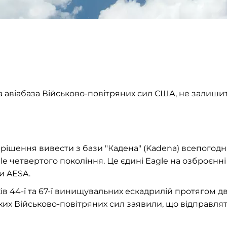
а авіабаза Військово-повітряних сил США, не залиши
 рішення вивести з бази "Кадена" (Kadena) всепогодн
e четвертого покоління. Це єдині Eagle на озброєнні
и AESA.
ів 44-ї та 67-ї винищувальних ескадрилій протягом д
ких Військово-повітряних сил заявили, що відправлят