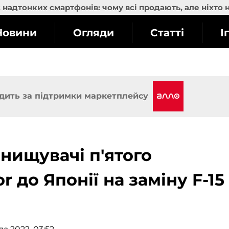
надтонких смартфонів: чому всі продають, але ніхто 
Новини
Огляди
Статті
І
дить за підтримки маркетплейсу
нищувачі п'ятого
r до Японії на заміну F-15