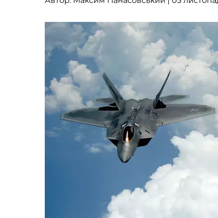
Автор:
Максим Панасовський
| 03 листопад