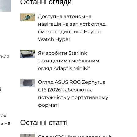
Останні огляди
Доступна автономна
навігація на зап'ясті: огляд
смарт-годинника Haylou
Watch Hyper
Як зробити Starlink
ться
захищеним і мобільним:
огляд Adaptis MiniKit
Огляд ASUS ROG Zephyrus
і
G16 (2026): абсолютна
потужність у портативному
форматі
вох
Останні статті
ь на