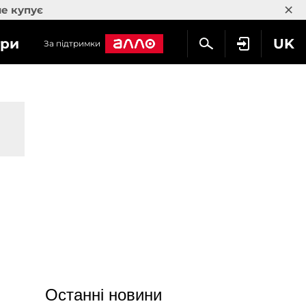
×
не купує
гри
UK
За підтримки
Останні новини