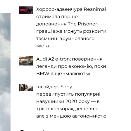
Хоррор-адвенчура Reanimal
отримала перше
доповнення The Prisoner —
гравці вже можуть розкрити
таємниці зруйнованого
міста
Audi A2 e-tron: повернення
легенди про економію, поки
BMW i1 ще «малюють»
Інсайдер: Sony
перевипустить популярні
навушники 2020 року — в
трьох кольорах, дешевше,
але з меншою автономністю