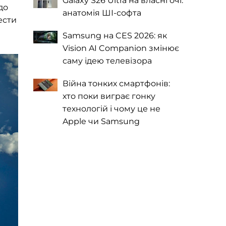
Galaxy S26 Ultra на власні очі:
до
анатомія ШІ-софта
ести
Samsung на CES 2026: як
Vision AI Companion змінює
саму ідею телевізора
Війна тонких смартфонів:
хто поки виграє гонку
технологій і чому це не
Apple чи Samsung