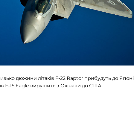
изько дюжини літаків F-22 Raptor прибудуть до Японії
в F-15 Eagle вирушить з Окінави до США.