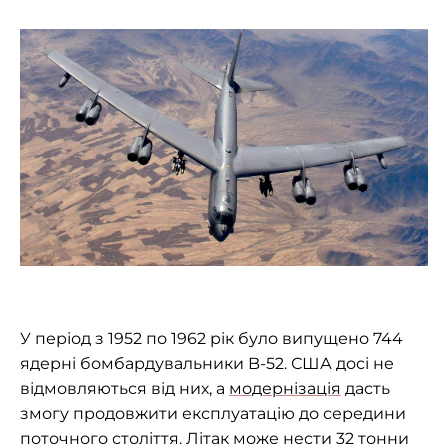
У період з 1952 по 1962 рік було випущено 744
ядерні бомбардувальники B-52. США досі не
відмовляються від них, а
модернізація
дасть
змогу продовжити експлуатацію до середини
поточного століття. Літак може нести 32 тонни