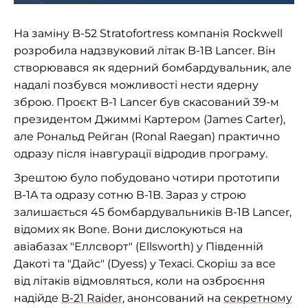
На заміну B-52 Stratofortress компанія Rockwell
розробила надзвуковий літак B-1B Lancer. Він
створювався як ядерний бомбардувальник, але
надалі позбувся можливості нести ядерну
зброю. Проєкт B-1 Lancer був скасований 39-м
президентом Джиммі Картером (James Carter),
але Рональд Рейган (Ronal Raegan) практично
одразу після інавгурації відродив програму.
Зрештою було побудовано чотири прототипи
B-1A та одразу сотню B-1B. Зараз у строю
залишається 45 бомбардувальників B-1B Lancer,
відомих як Bone. Вони дислокуються на
авіабазах "Еллсворт" (Ellsworth) у Південній
Дакоті та "Дайс" (Dyess) у Техасі. Скоріш за все
від літаків відмовляться, коли на озброєння
надійде
B-21 Raider
, анонсований на
секретному