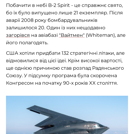
Побачити в небі B-2 Spirit - це справжнє свято,
бо їх було випущено лише 21 екземпляр. Після
аварії 2008 року бомбардувальників
залишилося 20. Один із них нещодавно
загорівся
на авіабазі
"Вайтмен"
(Whiteman), але
його полагодять.
США хотіли придбати 132 стратегічні літаки, але
відмовилися від цієї ідеї. Крім високої вартості,
ще однією причиною став розпад Радянського
Союзу. У підсумку програма була скорочена
Конгресом на початку 90-х років XX століття.