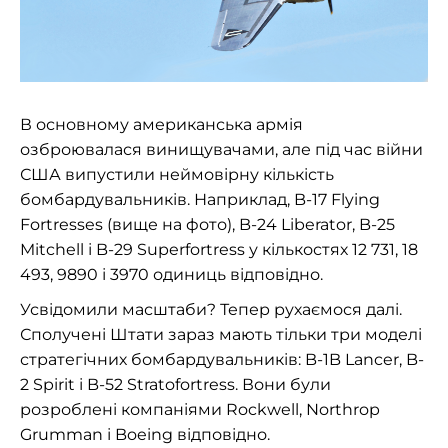
В основному американська армія
озброювалася винищувачами, але під час війни
США випустили неймовірну кількість
бомбардувальників. Наприклад, B-17 Flying
Fortresses (вище на фото), B-24 Liberator, B-25
Mitchell і B-29 Superfortress у кількостях 12 731, 18
493, 9890 і 3970 одиниць відповідно.
Усвідомили масштаби? Тепер рухаємося далі.
Сполучені Штати зараз мають тільки три моделі
стратегічних бомбардувальників: B-1B Lancer, B-
2 Spirit і B-52 Stratofortress. Вони були
розроблені компаніями Rockwell, Northrop
Grumman і Boeing відповідно.