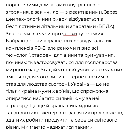
поршневими двигунами внутрішнього
згоряння, а закінчило — з реактивними. Зараз
цей технологічний ривок відбувається з
беспілотними літальними апаратами (БПЛА).
Звісно, ми всі чули про
успіхи
турецьких
Байрактарів чи
українських розвідувальних
комплексів PD-2
, але рано чи пізно всі
технології, створені для війни та руйнування,
починають застосовуватися для господарства
мирного часу. Згадаймо, щоб уявити розмах цих
змін, як і для чого виник інтернет, та чим він
став для людства сьогодні. Україна — це не
тільки країна мужніх воїнів, що спроможна
опиратися набагато сильнішому за неї
агресору. Це ще й країна винахідників,
талановитих інженерів та завзятих програмістів,
здатних робити продукти та сервіси світового
рівня. Ми маємо надихатися такими