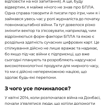
відповісти на мої запитання). А ще, буду
відвертим, я майже нічого не знав про БПЛА.
Одна справа говорити й писати про ігри, чим я і
займався увесь час у ролі журналіста до початку
повномасштабної війни. Та тут довелося різко
змінити вектор та з'ясовувати, наприклад, чим
відрізняються форм-фактори БПЛА та якою є
роздільна здатність сучасних цифрових карт. Це
спілкування дійсно не лише вражає та надихає,
бо якщо під час війни є підприємці, що вже
сьогодні планують та розробляють надсучасні
високотехнологічні продукти для мирного часу,
то ми є дійсно непереможною нацією, що
здолає будь-які перепони.
З чого усе починалося?
У квітні 2014, коли розпочалася війна на Донбасі,
почали з'являтися люди, що хотіли допомогти