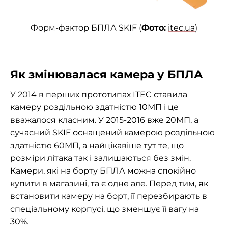
Форм-фактор БПЛА SKIF (
Фото:
itec.ua
)
Як змінювалася камера у БПЛА
У 2014 в перших прототипах ITEC ставила
камеру роздільною здатністю 10МП і це
вважалося класним. У 2015-2016 вже 20МП, а
сучасний SKIF оснащений камерою роздільною
здатністю 60МП, а найцікавіше тут те, що
розміри літака так і залишаються без змін.
Камери, які на борту БПЛА можна спокійно
купити в магазині, та є одне але. Перед тим, як
встановити камеру на борт, її перезбирають в
спеціальному корпусі, що зменшує її вагу на
30%.