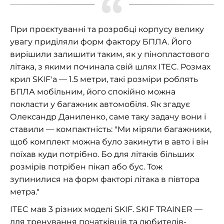
При проєктуванні та розробці корпусу велику
увагу приділяли форм фактору БПЛА. Його
вирішили залишити таким, як у пінопластового
літака, з якими починала свій шлях ITEC. Розмах
крил SKIF'a
—
1.5 метри, такі розміри роблять
БПЛА мобільним, його спокійно можна
покласти у багажник автомобіля. Як згадує
Олександр Даниленко, саме таку задачу вони і
ставили
—
компактність: "Ми міряли багажники,
щоб комплект можна було закинути в авто і він
поїхав куди потрібно. Бо для літаків більших
розмірів потрібен пікап або бус. Тож
зупинилися на форм факторі літака в півтора
метра."
ITEC мав 3 різних моделі SKIF. SKIF TRAINER —
для тренування початківців та любителів-