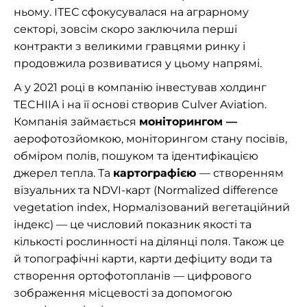
ньому. ІТЕС сфокусувалася на аграрному
секторі, зовсім скоро заключила перші
контракти з великими гравцями ринку і
продовжила розвиватися у цьому напрямі.
А у 2021 році в компанію інвестував холдинг
TECHIIA і на її основі створив Culver Aviation.
Компанія займається
моніторингом —
аерофотозйомкою, моніторингом стану посівів,
обміром полів, пошуком та ідентифікацією
джерел тепла. Та
картографією
— створенням
візуальних та NDVI-карт (Normalized difference
vegetation index, Нормалізований вегетаційний
індекс) — це числовий показник якості та
кількості рослинності на ділянці поля. Також це
й топографічні карти, карти дефіциту води та
створення ортофотопланів — цифрового
зображення місцевості за допомогою