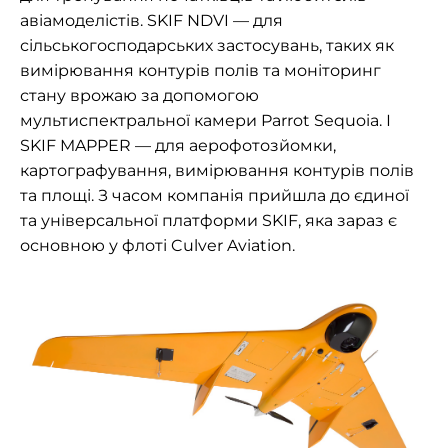
авіамоделістів. SKIF NDVI — для
сільськогосподарських застосувань, таких як
вимірювання контурів полів та моніторинг
стану врожаю за допомогою
мультиспектральної камери Parrot Sequoia. І
SKIF MAPPER — для аерофотозйомки,
картографування, вимірювання контурів полів
та площі. З часом компанія прийшла до єдиної
та універсальної платформи SKIF, яка зараз є
основною у флоті Culver Aviation.