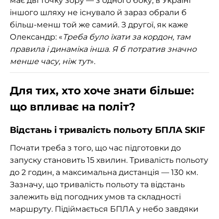
має дві точку зору — з одного боку, в Україні
іншого шляху не існувало й зараз обрали б
більш-менш той же самий. З другої, як каже
Олександр: «
Треба було їхати за кордон, там
правила і динаміка інша. Я б потратив значно
менше часу, ніж тут
».
Для тих, хто хоче знати більше:
що впливає на політ?
Відстань і тривалість польоту БПЛА SKIF
Почати треба з того, що час підготовки до
запуску становить 15 хвилин. Тривалість польоту
до 2 годин, а максимальна дистанція — 130 км.
Зазначу, що тривалість польоту та відстань
залежить від погодних умов та складності
маршруту. Підіймається БПЛА у небо завдяки