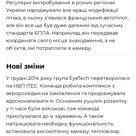
Регулярні випробування в різних регіонах
України народжували все кращі модифікації
літака, в ньому зʼявився французький автопілот,
але він все ще був дуже далеким від сучасних
стандартів БПЛА. Наприклад, він передавав
координати свого місця знаходження, а не
обʼєктів, які потрапляли в камеру.
Нові зміни
У грудні 2014 року група EyeTech перетворилася
на
НВП ITEC
. Команда робила комплекси з
аеророзвідки на замовлення та продовжувала
вдосконалювати їх. Основним рушієм розвитку
у ті часи були військові, тож команда
прислухалася до їх зауважень. А також
напрацювала необхідну функціональність:
встановила високоточну камеру, тепловізор,