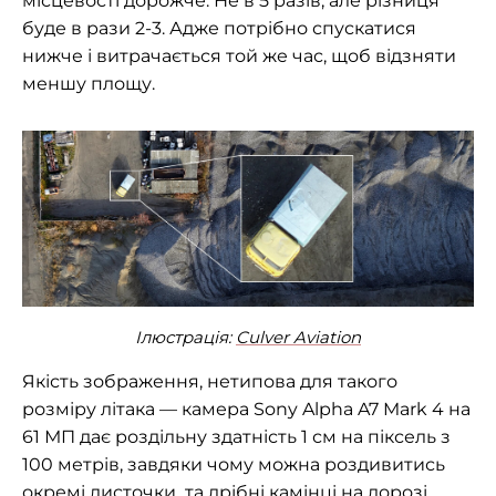
місцевості дорожче. Не в 5 разів, але різниця
буде в рази 2-3. Адже потрібно спускатися
нижче і витрачається той же час, щоб відзняти
меншу площу.
Ілюстрація:
Culver Aviation
Якість зображення, нетипова для такого
розміру літака — камера Sony Alpha A7 Mark 4 на
61 МП дає роздільну здатність 1 см на піксель з
100 метрів, завдяки чому можна роздивитись
окремі листочки та дрібні камінці на дорозі.