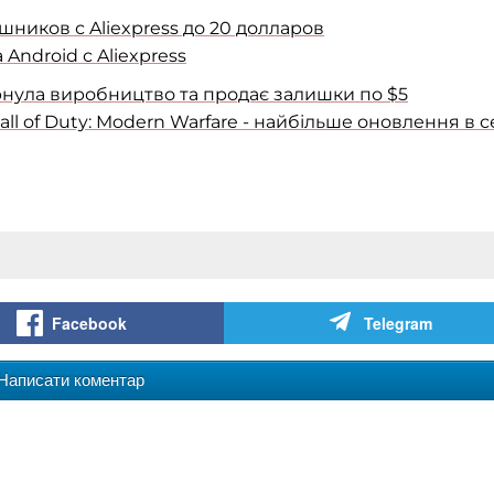
ников с Aliexpress до 20 долларов
Android с Aliexpress
орнула виробництво та продає залишки по $5
ll of Duty: Modern Warfare - найбільше оновлення в се
Facebook
Telegram
Написати коментар