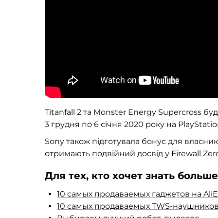
Titanfall 2 та Monster Energy Supercross б
3 грудня по 6 січня 2020 року на PlayStati
Sony також підготувала бонус для власникі
отримають подвійний досвід у Firewall Zer
Для тех, кто хочет знать больше
10 самых продаваемых гаджетов на AliE
10 самых продаваемых TWS-наушников с