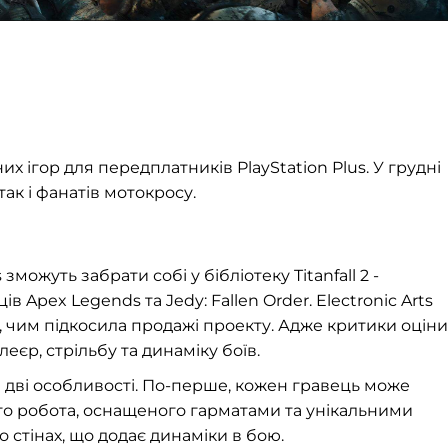
 ігор для передплатників PlayStation Plus. У грудні
так і фанатів мотокросу.
ожуть забрати собі у бібліотеку Titanfall 2 -
 Apex Legends та Jedy: Fallen Order. Electronic Arts
d 1, чим підкосила продажі проекту. Адже критики оцін
еєр, стрільбу та динаміку боїв.
за дві особливості. По-перше, кожен гравець може
ого робота, оснащеного гарматами та унікальними
о стінах, що додає динаміки в бою.