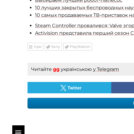
Выбираем лучший робот-пылесос
10 лучших закрытых беспроводных науш
10 самых продаваемых ТВ-приставок на 
Steam Controller провалився: Valve зг
Activision представила перший сезон Ca
Ігри
Sony
PlayStation
Читайте
gg
українською
у Telegram
Twitter