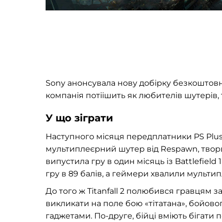
Sony анонсувала нову добірку безкоштовних
компанія потіішить як любителів шутерів, 
У що зіграти
Наступного місяця передплатники PS Plus зм
мультиплеєрний шутер від Respawn, творців
випустила гру в один місяць із Battlefiel
гру в 89 балів, а геймери хвалили мультипл
До того ж Titanfall 2 полюбився гравцям 
викликати на поле бою «тітатана», бойов
гаджетами. По-друге, бійці вміють бігати п