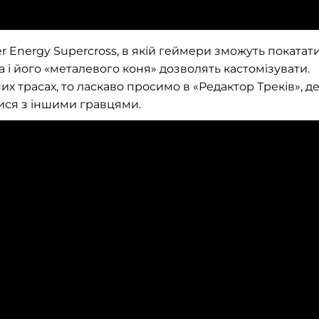
Energy Supercross, в якій геймери зможуть покатат
а і його «металевого коня» дозволять кастомізувати.
х трасах, то ласкаво просимо в «Редактор Треків», д
ися з іншими гравцями.