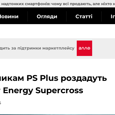
надтонких смартфонів: чому всі продають, але ніхто 
Новини
Огляди
Статті
І
дить за підтримки маркетплейсу
никам PS Plus роздадуть
er Energy Supercross
6