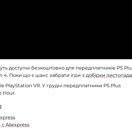
удуть доступні безкоштовно для передплатників PS Plus
on 4. Поки що є шанс забрати ігри з
добірки листопада
в PlayStation VR. У грудні передплатники PS Plus
o Hour.
:
xpress
 Aliexpress