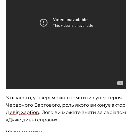
З цікавого, у тізері можна помітити супергероя
Червоного Вартового, роль якого виконує актор
Девід Харбор
. Його ви можете знати за серіалом
«
Дуже дивні справи
».