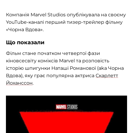
Компанія Marvel Studios опублікувала на своєму
YouTube-каналі перший тизер-трейлер фільму
«Чорна Вдова».
Що показали
Фільм стане початком четвертої фази
кіновсесвіту коміксів Marvel та розповість
історію шпигунки Наташі Романової (aka Чорна
Вдова), яку грає популярна актриса
Скарлетт
Йоханссон
.