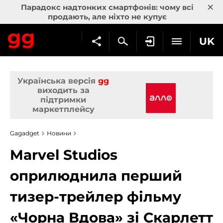
×
Парадокс надтонких смартфонів: чому всі
продають, але ніхто не купує
UK
Українська версія
gg
виходить за
підтримки
маркетплейсу
Gagadget
Новини
Marvel Studios
оприлюднила перший
тизер-трейлер фільму
«Чорна Вдова» зі Скарлетт