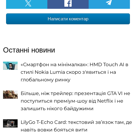
Написати коментар
Останні новини
«Смартфон на мінімалках»: HMD Touch AI в
стилі Nokia Lumia скоро з'явиться і на
глобальному ринку
Більше, ніж трейлер: презентація GTA VI не
поступиться преміум-шоу від Netflix і не
залишить нікого байдужими
LilyGo T-Echo Card: текстовий зв’язок там, де
навіть вовки бояться вити