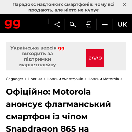
×
Парадокс надтонких смартфонів: чому всі
продають, але ніхто не купує
UK
Українська версія
gg
виходить за
підтримки
маркетплейсу
Gagadget
Новини
Новини смартфонів
Новини Motorola
Офіційно: Motorola
анонсує флагманський
смартфон із чіпом
Snapdragon 865 на