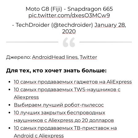
Moto G8 (Fiji) - Snapdragon 665
pic.twitter.com/dxesO3MCw9
- TechDroider (@techdroider)
January 28,
2020
Джерело:
AndroidHead
lines
,
Twitter
Для тех, кто хочет знать больше:
10 самых продаваемых гаджетов на AliExpress
10 самых продаваемых TWS-наушников с
Aliexpress
Выбираем лучший робот-пылесос
10 лучших закрытых беспроводных
наушников с Aliexpress до 20 долларов
10 самых продаваемых ТВ-приставок на
Android с Aliexpress