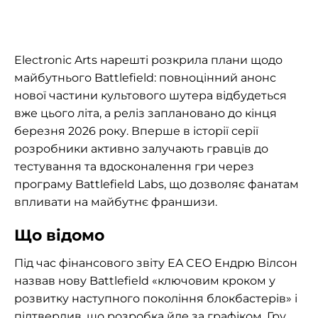
Electronic Arts нарешті розкрила плани щодо
майбутнього Battlefield: повноцінний анонс
нової частини культового шутера відбудеться
вже цього літа, а реліз заплановано до кінця
березня 2026 року. Вперше в історії серії
розробники активно залучають гравців до
тестування та вдосконалення гри через
програму Battlefield Labs, що дозволяє фанатам
впливати на майбутнє франшизи.
Що відомо
Під час фінансового звіту EA CEO Ендрю Вілсон
назвав нову Battlefield «ключовим кроком у
розвитку наступного покоління блокбастерів» і
підтвердив, що розробка йде за графіком. Гру