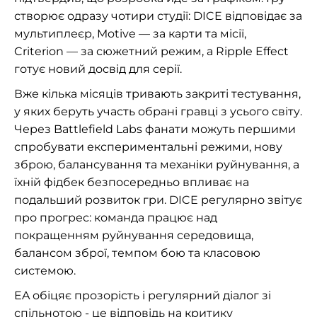
створює одразу чотири студії: DICE відповідає за
мультиплеєр, Motive — за карти та місії,
Criterion — за сюжетний режим, а Ripple Effect
готує новий досвід для серії.
Вже кілька місяців тривають закриті тестування,
у яких беруть участь обрані гравці з усього світу.
Через Battlefield Labs фанати можуть першими
спробувати експериментальні режими, нову
зброю, балансування та механіки руйнування, а
їхній фідбек безпосередньо впливає на
подальший розвиток гри. DICE регулярно звітує
про прогрес: команда працює над
покращенням руйнування середовища,
балансом зброї, темпом бою та класовою
системою.
EA обіцяє прозорість і регулярний діалог зі
спільнотою - це відповідь на критику