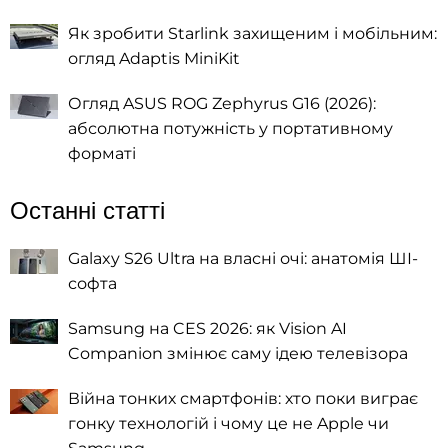
Як зробити Starlink захищеним і мобільним:
огляд Adaptis MiniKit
Огляд ASUS ROG Zephyrus G16 (2026):
абсолютна потужність у портативному
форматі
Останні статті
Galaxy S26 Ultra на власні очі: анатомія ШІ-
софта
Samsung на CES 2026: як Vision AI
Companion змінює саму ідею телевізора
Війна тонких смартфонів: хто поки виграє
гонку технологій і чому це не Apple чи