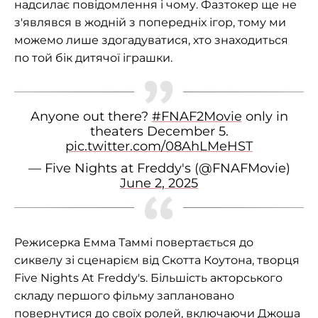
надсилає повідомлення і чому. Фазтокер ще не
з'являвся в жодній з попередніх ігор, тому ми
можемо лише здогадуватися, хто знаходиться
по той бік дитячої іграшки.
Anyone out there?
#FNAF2Movie
only in
theaters December 5.
pic.twitter.com/08AhLMeHST
— Five Nights at Freddy's (@FNAFMovie)
June 2, 2025
Режисерка Емма Таммі повертається до
сиквелу зі сценарієм від Скотта Коутона, творця
Five Nights At Freddy's. Більшість акторського
складу першого фільму заплановано
повернутися до своїх ролей, включаючи Джоша