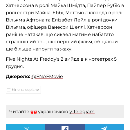
Хатчерсона в ролі Майка Шмідта, Пайпер Рубіо в
ролі сестри Майка, Еббі, Меттью Лілларда в ролі
Вільяма Афтона та Елізабет Лейл в ролі дочки
Вільяма, офіцера Ванесси Шеллі. Хатчерсон
раніше натякав, що сиквел матиме набагато
страшніший тон, ніж перший фільм, обіцяючи
ще більше напруги та жаху.
Five Nights At Freddy's 2 вийде в кінотеатрах 5
грудня.
Джерело:
@FNAFMovie
Кіно та серіали
Читайте
gg
українською
у Telegram