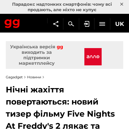
×
Парадокс надтонких смартфонів: чому всі
продають, але ніхто не купує
UK
Українська версія
gg
виходить за
підтримки
маркетплейсу
Gagadget
Новини
Нічні жахіття
повертаються: новий
тизер фільму Five Nights
At Freddy's 2 лякає та