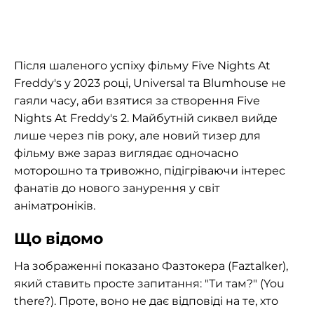
Після шаленого успіху фільму Five Nights At
Freddy's у 2023 році, Universal та Blumhouse не
гаяли часу, аби взятися за створення Five
Nights At Freddy's 2. Майбутній сиквел вийде
лише через пів року, але новий тизер для
фільму вже зараз виглядає одночасно
моторошно та тривожно, підігріваючи інтерес
фанатів до нового занурення у світ
аніматроніків.
Що відомо
На зображенні показано Фазтокера (Faztalker),
який ставить просте запитання: "Ти там?" (You
there?). Проте, воно не дає відповіді на те, хто