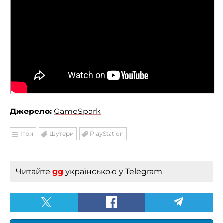
Джерело:
GameSpark
Ігри
Шутери
PlayStation
Читайте
gg
українською
у Telegram