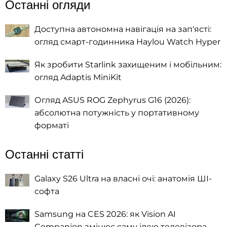
Останні огляди
Доступна автономна навігація на зап'ясті:
огляд смарт-годинника Haylou Watch Hyper
Як зробити Starlink захищеним і мобільним:
огляд Adaptis MiniKit
Огляд ASUS ROG Zephyrus G16 (2026):
абсолютна потужність у портативному
форматі
Останні статті
Galaxy S26 Ultra на власні очі: анатомія ШІ-
софта
Samsung на CES 2026: як Vision AI
Companion змінює саму ідею телевізора