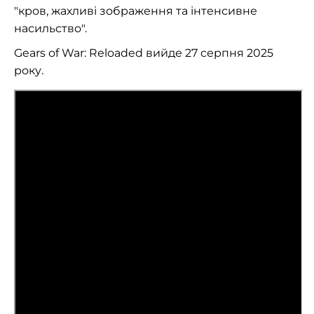
"кров, жахливі зображення та інтенсивне
насильство".
Gears of War: Reloaded вийде 27 серпня 2025
року.