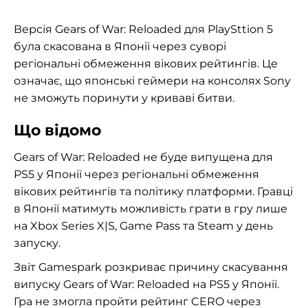
Версія Gears of War: Reloaded для PlaySttion 5
була скасована в Японії через суворі
регіональні обмеження вікових рейтингів. Це
означає, що японські геймери на консолях Sony
не зможуть поринути у криваві битви.
Що відомо
Gears of War: Reloaded не буде випущена для
PS5 у Японії через регіональні обмеження
вікових рейтингів та політику платформи. Гравці
в Японії матимуть можливість грати в гру лише
на Xbox Series X|S, Game Pass та Steam у день
запуску.
Звіт Gamespark розкриває причину скасування
випуску Gears of War: Reloaded на PS5 у Японії.
Гра не змогла пройти рейтинг CERO через