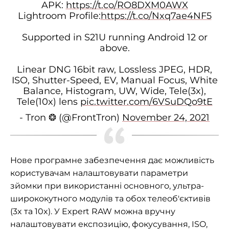
APK:
https://t.co/RO8DXM0AWX
Lightroom Profile:
https://t.co/Nxq7ae4NF5
Supported in S21U running Android 12 or
above.
Linear DNG 16bit raw, Lossless JPEG, HDR,
ISO, Shutter-Speed, EV, Manual Focus, White
Balance, Histogram, UW, Wide, Tele(3x),
Tele(10x) lens
pic.twitter.com/6VSuDQo9tE
- Tron ❂ (@FrontTron)
November 24, 2021
Нове програмне забезпечення дає можливість
користувачам налаштовувати параметри
зйомки при використанні основного, ультра-
ширококутного модулів та обох телеоб'єктивів
(3x та 10x). У Expert RAW можна вручну
налаштовувати експозицію, фокусування, ISO,