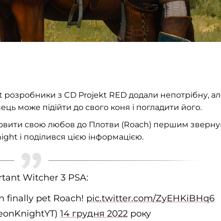
nt розробники з CD Projekt RED додали непотрібну, а
ець може підійти до свого коня і погладити його.
исловити свою любов до Плотви (Roach) першим зверну
night і поділився цією інформацією.
tant Witcher 3 PSA:
n finally pet Roach!
pic.twitter.com/ZyEHKiBHq6
eonKnightYT)
14 грудня 2022
року