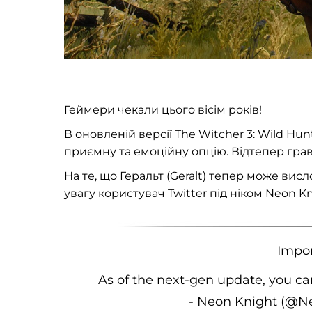
Геймери чекали цього вісім років!
В оновленій версії The Witcher 3: Wild Hu
приємну та емоційну опцію. Відтепер грав
На те, що Геральт (Geralt) тепер може в
увагу користувач Twitter під ніком Neon K
Impor
As of the next-gen update, you ca
- Neon Knight (@N