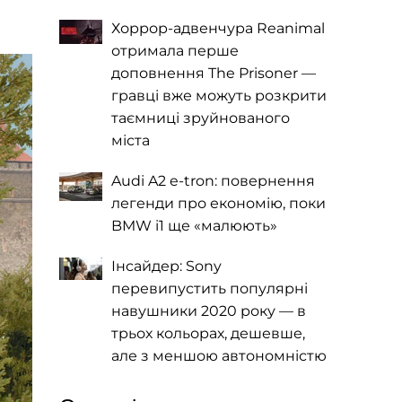
Хоррор-адвенчура Reanimal
отримала перше
доповнення The Prisoner —
гравці вже можуть розкрити
таємниці зруйнованого
міста
Audi A2 e-tron: повернення
легенди про економію, поки
BMW i1 ще «малюють»
Інсайдер: Sony
перевипустить популярні
навушники 2020 року — в
трьох кольорах, дешевше,
але з меншою автономністю