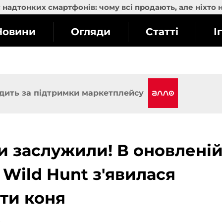
надтонких смартфонів: чому всі продають, але ніхто 
Новини
Огляди
Статті
І
дить за підтримки маркетплейсу
ми заслужили! В оновлені
: Wild Hunt з'явилася
ти коня