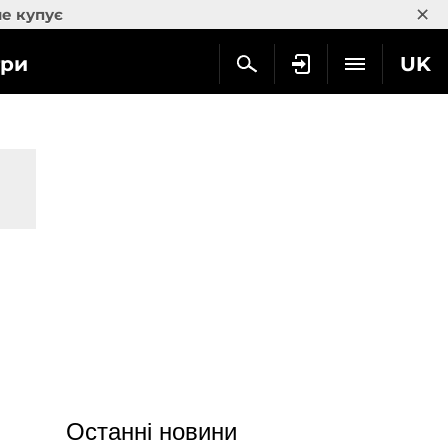
×
не купує
гри
UK
й
Останні новини