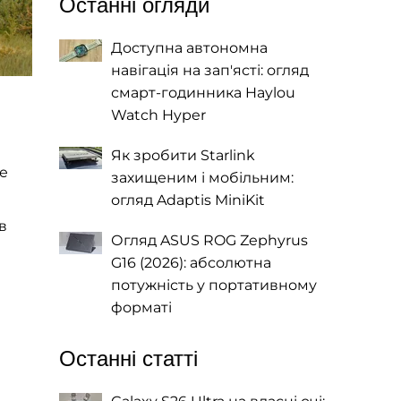
Останні огляди
Доступна автономна
навігація на зап'ясті: огляд
смарт-годинника Haylou
Watch Hyper
Як зробити Starlink
ле
захищеним і мобільним:
огляд Adaptis MiniKit
в
Огляд ASUS ROG Zephyrus
G16 (2026): абсолютна
потужність у портативному
форматі
Останні статті