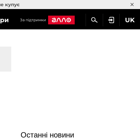
×
не купує
гри
UK
За підтримки
Останні новини