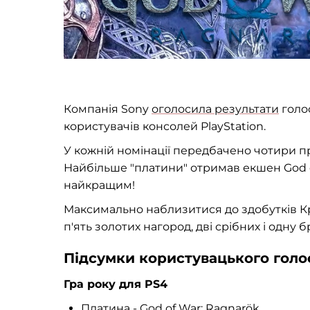
Компанія Sony
оголосила результати
голос
користувачів консолей PlayStation.
У кожній номінації передбачено чотири пр
Найбільше "платини" отримав екшен God of
найкращим!
Максимально наблизитися до здобутків Кра
п'ять золотих нагород, дві срібних і одну 
Підсумки користувацького голо
Гра року для PS4
Платина - God of War: Ragnarök