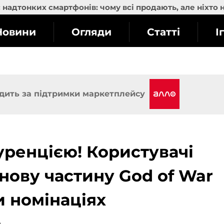
надтонких смартфонів: чому всі продають, але ніхто 
Новини
Огляди
Статті
І
дить за підтримки маркетплейсу
уренцією! Користувачі
 нову частину God of War
 номінаціях