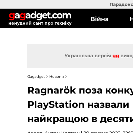
Парадокс 
Війна
Українська версія
gg
вихо
Gagadget
Новини
Ragnarök поза конк
PlayStation назвали
найкращою в десяти