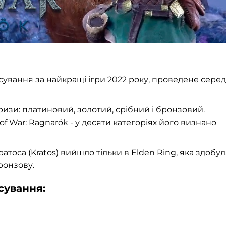
ування за найкращі ігри 2022 року, проведене серед
изи: платиновий, золотий, срібний і бронзовий.
 War: Ragnarök - у десяти категоріях його визнано
тоса (Kratos) вийшло тільки в Elden Ring, яка здобул
бронзову.
сування: