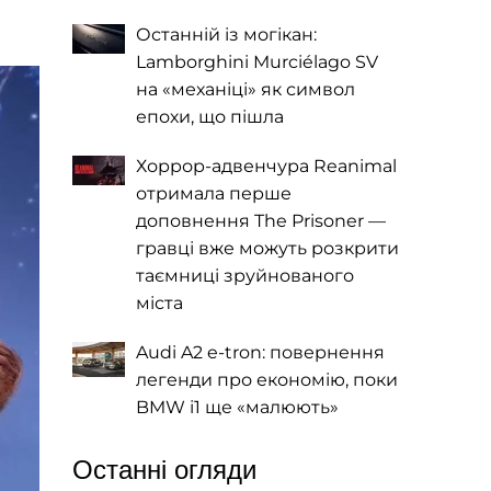
Останній із могікан:
Lamborghini Murciélago SV
на «механіці» як символ
епохи, що пішла
Хоррор-адвенчура Reanimal
отримала перше
доповнення The Prisoner —
гравці вже можуть розкрити
таємниці зруйнованого
міста
Audi A2 e-tron: повернення
легенди про економію, поки
BMW i1 ще «малюють»
Останні огляди