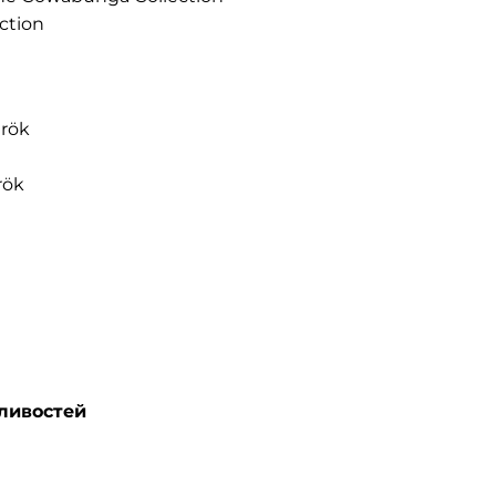
ction
arök
rök
ливостей