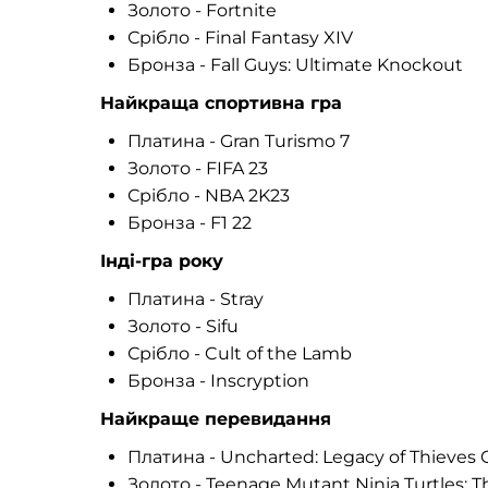
Золото - Fortnite
Срібло - Final Fantasy XIV
Бронза - Fall Guys: Ultimate Knockout
Найкраща спортивна гра
Платина - Gran Turismo 7
Золото - FIFA 23
Срібло - NBA 2K23
Бронза - F1 22
Інді-гра року
Платина - Stray
Золото - Sifu
Срібло - Cult of the Lamb
Бронза - Inscryption
Найкраще перевидання
Платина - Uncharted: Legacy of Thieves C
Золото - Teenage Mutant Ninja Turtles: 