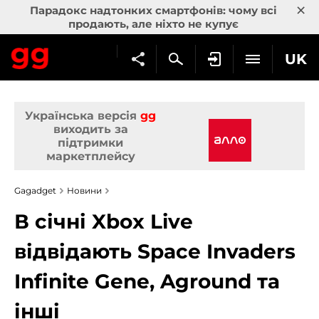
×
Парадокс надтонких смартфонів: чому всі
продають, але ніхто не купує
UK
Українська версія
gg
виходить за
підтримки
маркетплейсу
Gagadget
Новини
В січні Xbox Live
відвідають Space Invaders
Infinite Gene, Aground та
інші