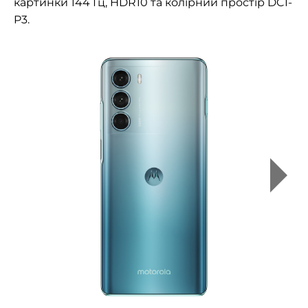
картинки 144 Гц, HDR10 та колірний простір DCI-
P3.