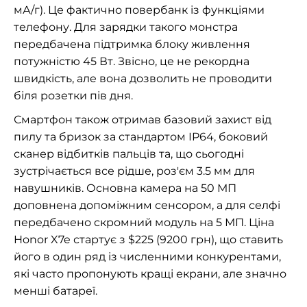
мА/г). Це фактично повербанк із функціями
телефону. Для зарядки такого монстра
передбачена підтримка блоку живлення
потужністю 45 Вт. Звісно, це не рекордна
швидкість, але вона дозволить не проводити
біля розетки пів дня.
Смартфон також отримав базовий захист від
пилу та бризок за стандартом IP64, боковий
сканер відбитків пальців та, що сьогодні
зустрічається все рідше, роз'єм 3.5 мм для
навушників. Основна камера на 50 МП
доповнена допоміжним сенсором, а для селфі
передбачено скромний модуль на 5 МП. Ціна
Honor X7e стартує з $225 (9200 грн), що ставить
його в один ряд із численними конкурентами,
які часто пропонують кращі екрани, але значно
менші батареї.