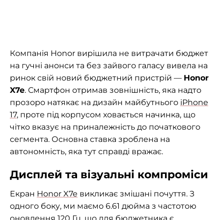
Компанія Honor вирішила не витрачати бюджет
на гучні анонси та без зайвого галасу вивела на
ринок свій новий бюджетний пристрій —
Honor
X7e
. Смартфон отримав зовнішність, яка надто
прозоро натякає на дизайн майбутнього
iPhone
17
, проте під корпусом ховається начинка, що
чітко вказує на приналежність до початкового
сегмента. Основна ставка зроблена на
автономність, яка тут справді вражає.
Дисплей та візуальні компроміси
Екран
Honor X7e
викликає змішані почуття. З
одного боку, ми маємо 6.61 дюйма з частотою
оновлення 120 Гц, що для бюджетника є