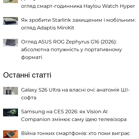
огляд смарт-годинника Haylou Watch Hyper
Як зробити Starlink захищеним і мобільним:
огляд Adaptis MiniKit
Огляд ASUS ROG Zephyrus G16 (2026):
абсолютна потужність у портативному
форматі
Останні статті
Galaxy S26 Ultra на власні очі: анатомія ШІ-
софта
Samsung на CES 2026: як Vision AI
Companion змінює саму ідею телевізора
Війна тонких смартфонів: хто поки виграє