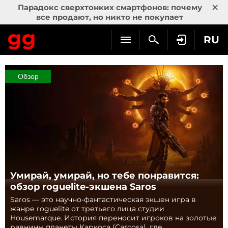
×
Парадокс сверхтонких смартфонов: почему
все продают, но никто не покупает
RU
Обзор
Умирай, умирай, но тебе понравится:
обзор roguelite-экшена Saros
Saros — это научно-фантастическая экшен игра в
жанре roguelite от третьего лица студии
Housemarque. История переносит игроков на золотые
равнины планеты Каркоса (Carcosa), где