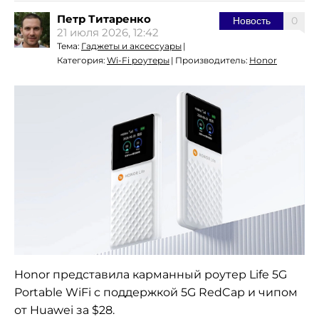
Петр Титаренко
0
Новость
21 июля 2026, 12:42
Тема:
Гаджеты и аксессуары
|
Категория:
Wi-Fi роутеры
|
Производитель:
Honor
Honor представила карманный роутер Life 5G
Portable WiFi с поддержкой 5G RedCap и чипом
от Huawei за $28.