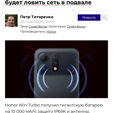
будет ловить сеть в подвале
Петр Титаренко
0
Новость
26 мая 2026, 13:40
Тема:
Смартфоны
|
Категория:
Смартфоны
|
Производитель:
Honor
Honor Win Turbo получил гигантскую батарею
на 10 000 мА/ч, защиту IP69K и антенны,