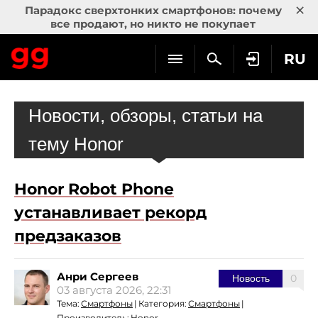
×
Парадокс сверхтонких смартфонов: почему
все продают, но никто не покупает
RU
Новости, обзоры, статьи на
тему Honor
Honor Robot Phone
устанавливает рекорд
предзаказов
Анри Сергеев
0
Новость
03 августа 2026, 22:31
Тема:
Смартфоны
|
Категория:
Смартфоны
|
Производитель:
Honor