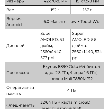
Размеры
142x70x8 мм
151x73x8 мм
Вес
152 г
157 г
Версия
6.0 Marshmallow + TouchWiz
Android
Super
Super
AMOLED, 5.1
AMOLED, 5.5
Дисплей
дюйм,
дюйма,
2560x1440,
2560x1440, 534
577 ppi
ppi
Exynos 8890 Octa (64 бита, 4
Процессор
ядра 2.3 ГГц, 4 ядра 1.6 ГГц),
видео Mali-T880MP12
Оперативная
4 ГБ
память
32/64 ГБ + карта microSD
Флеш-память
(вместо второй SIM)