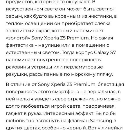
предметов, которые его окружают. В
искусственном свете он может быть светло-
серым, как будто выкроенным из жестянки, в
теплом освещении он приобретает слегка
золотистый окрас, который напоминает
«золотой»
Sony Xperia Z5 Premium
. Но самая
фантастика – на улице или в помещении с
естественным светом. Тогда корпус Galaxy S7
напоминает внутреннюю поверхность
раковины устрицы или перламутровые
ракушки, рассыпанные по морскому пляжу.
В отличие от Sony Xperia Z5 Premium, блестящая
поверхность этого смартфона не зеркальная, в
ней нельзя увидеть свое отражение, но можно
долго любоваться игрой света, поворачивая
гаджет в руках. Интересный эффект. Было бы
любопытно взглянуть на флагман Samsung в
других цветах, особенно черный. Вот у линейки