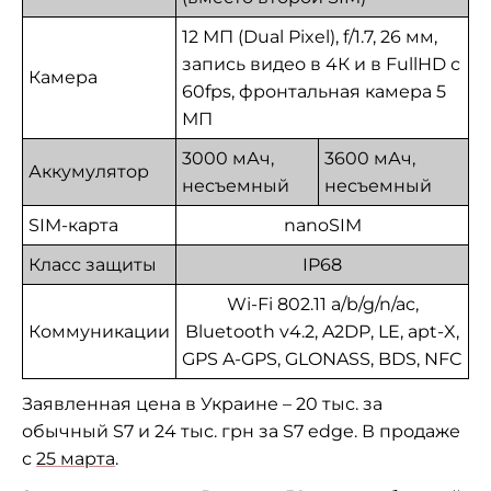
12 МП (Dual Pixel), f/1.7, 26 мм,
запись видео в 4К и в FullHD с
Камера
60fps, фронтальная камера 5
МП
3000 мАч,
3600 мАч,
Аккумулятор
несъемный
несъемный
SIM-карта
nanoSIM
Класс защиты
IP68
Wi-Fi 802.11 a/b/g/n/ac,
Коммуникации
Bluetooth v4.2, A2DP, LE, apt-X,
GPS A-GPS, GLONASS, BDS, NFC
Заявленная цена в Украине – 20 тыс. за
обычный S7 и 24 тыс. грн за S7 edge. В продаже
с
25 марта
.