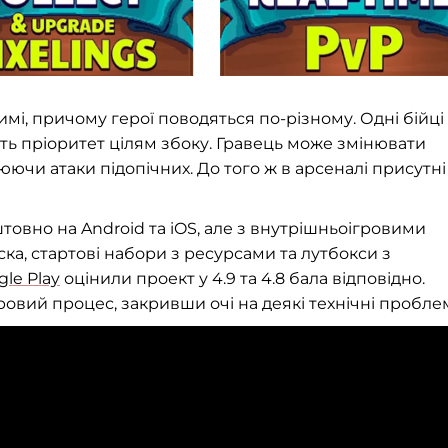
і, причому герої поводяться по-різному. Одні бійці
ають пріоритет цілям збоку. Гравець може змінювати
юючи атаки підопічних. До того ж в арсеналі присутні
штовно на Android та iOS, але з внутрішньоігровими
ска, стартові набори з ресурсами та лутбокси з
gle Play
оцінили проект у 4.9 та 4.8 бала відповідно.
гровий процес, закривши очі на деякі технічні пробле