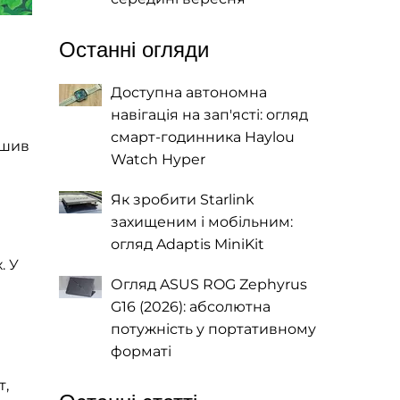
Останні огляди
Доступна автономна
навігація на зап'ясті: огляд
смарт-годинника Haylou
ішив
Watch Hyper
Як зробити Starlink
захищеним і мобільним:
огляд Adaptis MiniKit
. У
Огляд ASUS ROG Zephyrus
G16 (2026): абсолютна
потужність у портативному
форматі
т,