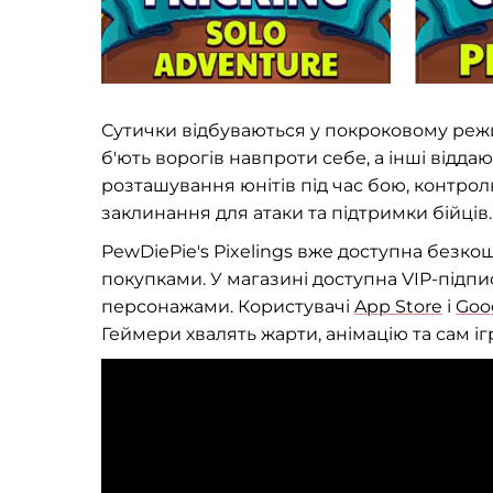
Сутички відбуваються у покроковому режим
б'ють ворогів навпроти себе, а інші відд
розташування юнітів під час бою, контрол
заклинання для атаки та підтримки бійців.
PewDiePie's Pixelings вже доступна безко
покупками. У магазині доступна VIP-підпи
персонажами. Користувачі
App Store
і
Goo
Геймери хвалять жарти, анімацію та сам і