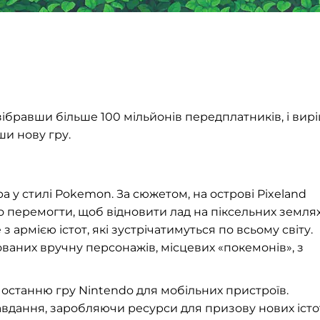
зібравши більше 100 мільйонів передплатників, і вир
ши нову гру.
ра у стилі Pokemon. За сюжетом, на острові Pixeland
но перемогти, щоб відновити лад на піксельних землях
армією істот, які зустрічатимуться по всьому світу.
ованих вручну персонажів, місцевих «покемонів», з
 останню гру Nintendo для мобільних пристроїв.
вдання, заробляючи ресурси для призову нових істо