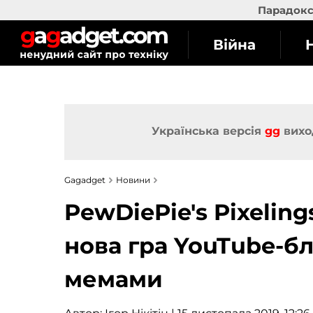
Парадокс 
Війна
Українська версія
gg
вихо
Gagadget
Новини
PewDiePie's Pixeling
нова гра YouTube-б
мемами