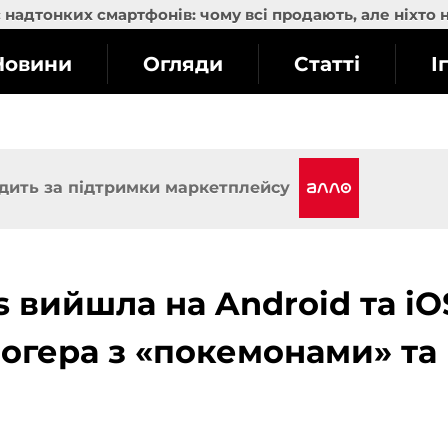
надтонких смартфонів: чому всі продають, але ніхто 
Новини
Огляди
Статті
І
дить за підтримки маркетплейсу
s вийшла на Android та iO
логера з «покемонами» та