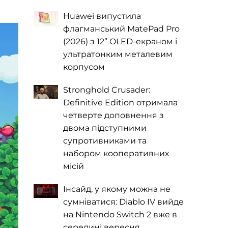
Huawei випустила
флагманський MatePad Pro
(2026) з 12” OLED-екраном і
ультратонким металевим
корпусом
Stronghold Crusader:
Definitive Edition отримала
четверте доповнення з
двома підступними
супротивниками та
набором кооперативних
місій
Інсайд, у якому можна не
сумніватися: Diablo IV вийде
на Nintendo Switch 2 вже в
середині вересня