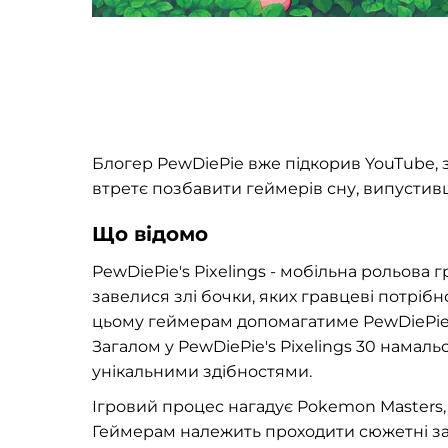
Блогер PewDiePie вже підкорив YouTube, 
втретє позбавити геймерів сну, випустив
Що відомо
PewDiePie's Pixelings - мобільна рольова г
завелися злі бочки, яких гравцеві потріб
цьому геймерам допомагатиме PewDiePie з 
Загалом у PewDiePie's Pixelings 30 намаль
унікальними здібностями.
Ігровий процес нагадує Pokemon Masters,
Геймерам належить проходити сюжетні за