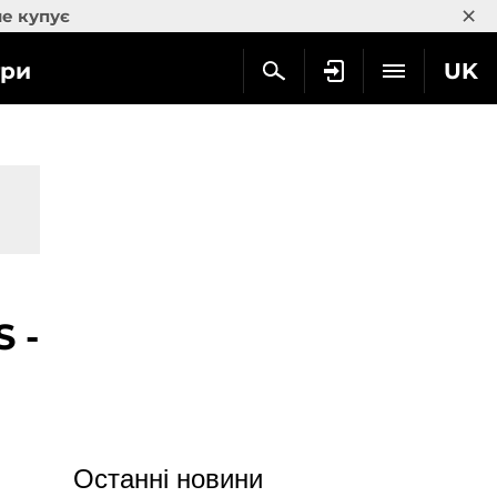
×
не купує
гри
UK
S -
Останні новини