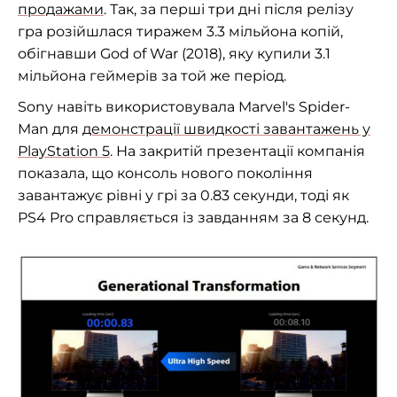
продажами
. Так, за перші три дні після релізу
гра розійшлася тиражем 3.3 мільйона копій,
обігнавши God of War (2018), яку купили 3.1
мільйона геймерів за той же період.
Sony навіть використовувала Marvel's Spider-
Man для
демонстрації швидкості завантажень у
PlayStation 5
. На закритій презентації компанія
показала, що консоль нового покоління
завантажує рівні у грі за 0.83 секунди, тоді як
PS4 Pro справляється із завданням за 8 секунд.