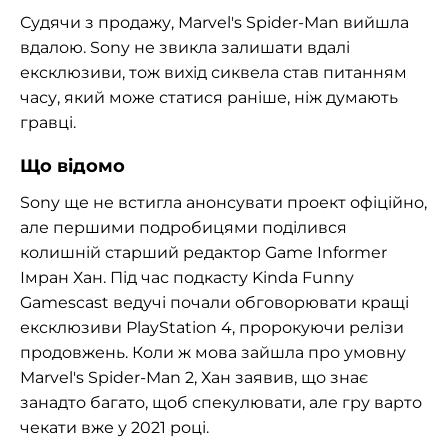
Судячи з продажу, Marvel's Spider-Man вийшла
вдалою. Sony не звикла залишати вдалі
ексклюзиви, тож вихід сиквела став питанням
часу, який може статися раніше, ніж думають
гравці.
Що відомо
Sony ще не встигла анонсувати проект офіційно,
але першими подробицями поділився
колишній старший редактор Game Informer
Імран Хан. Під час подкасту Kinda Funny
Gamescast ведучі почали обговорювати кращі
ексклюзиви PlayStation 4, пророкуючи релізи
продовжень. Коли ж мова зайшла про умовну
Marvel's Spider-Man 2, Хан заявив, що знає
занадто багато, щоб спекулювати, але гру варто
чекати вже у 2021 році.