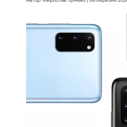
Автор:
Мирослав Трінько
| 06 березня 2020