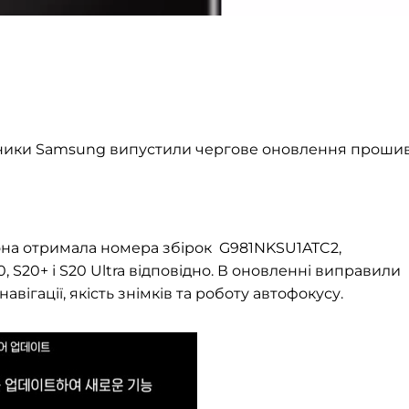
обники Samsung випустили чергове оновлення проши
Вона отримала номера збірок
G981NKSU1ATC2,
S20+ і S20 Ultra відповідно. В оновленні виправили
авігації, якість знімків та роботу автофокусу.