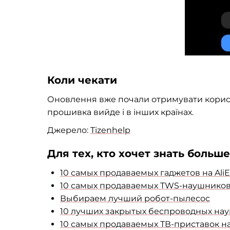
Коли чекати
Оновлення вже почали отримувати користу
прошивка вийде і в інших країнах.
Джерело:
Tizenhelp
Для тех, кто хочет знать больше
10 самых продаваемых гаджетов на AliE
10 самых продаваемых TWS-наушников с
Выбираем лучший робот-пылесос
10 лучших закрытых беспроводных науш
10 самых продаваемых ТВ-приставок на 