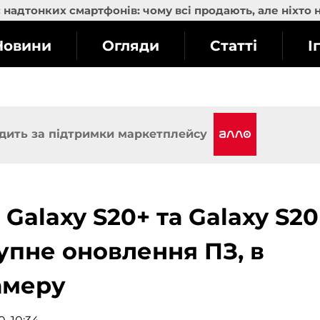
надтонких смартфонів: чому всі продають, але ніхто 
Новини
Огляди
Статті
І
дить за підтримки маркетплейсу
 Galaxy S20+ та Galaxy S20
упне оновлення ПЗ, в
амеру