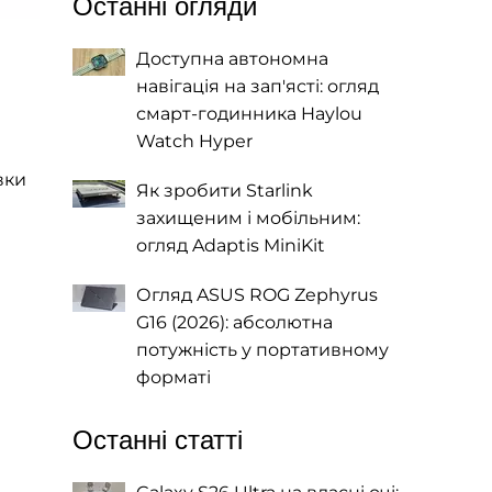
Останні огляди
Доступна автономна
навігація на зап'ясті: огляд
смарт-годинника Haylou
Watch Hyper
вки
Як зробити Starlink
захищеним і мобільним:
огляд Adaptis MiniKit
Огляд ASUS ROG Zephyrus
G16 (2026): абсолютна
потужність у портативному
форматі
Останні статті