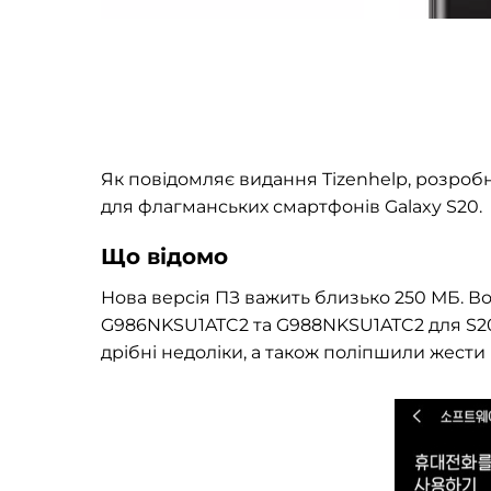
Як повідомляє видання Tizenhelp, розр
для флагманських смартфонів Galaxy S20.
Що відомо
Нова версія ПЗ важить близько 250 МБ. 
G986NKSU1ATC2 та G988NKSU1ATC2 для S20, 
дрібні недоліки, а також поліпшили жести н