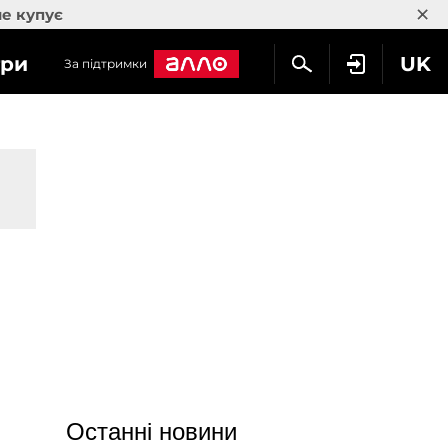
×
не купує
гри
UK
За підтримки
Останні новини