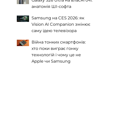
Galaxy S26 Ultra на власні очі:
анатомія ШІ-софта
Samsung на CES 2026: як
Vision AI Companion змінює
саму ідею телевізора
Війна тонких смартфонів:
хто поки виграє гонку
технологій і чому це не
Apple чи Samsung