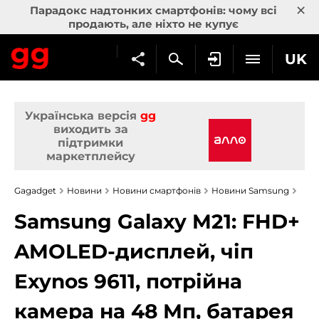
×
Парадокс надтонких смартфонів: чому всі
продають, але ніхто не купує
UK
Українська версія
gg
виходить за
підтримки
маркетплейсу
Gagadget
Новини
Новини смартфонів
Новини Samsung
Samsung Galaxy M21: FHD+
AMOLED-дисплей, чіп
Exynos 9611, потрійна
камера на 48 Мп, батарея