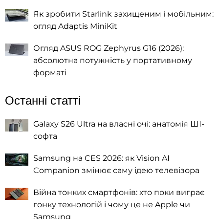
Як зробити Starlink захищеним і мобільним:
огляд Adaptis MiniKit
Огляд ASUS ROG Zephyrus G16 (2026):
абсолютна потужність у портативному
форматі
Останні статті
Galaxy S26 Ultra на власні очі: анатомія ШІ-
софта
Samsung на CES 2026: як Vision AI
Companion змінює саму ідею телевізора
Війна тонких смартфонів: хто поки виграє
гонку технологій і чому це не Apple чи
Samsung