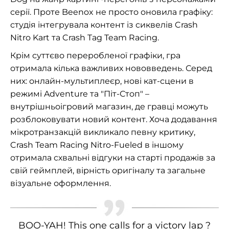
серії. Проте Beenox не просто оновила графіку:
студія інтегрувала контент із сиквелів Crash
Nitro Kart та Crash Tag Team Racing.
Крім суттєво переробленої графіки, гра
отримала кілька важливих нововведень. Серед
них: онлайн-мультиплеєр, нові кат-сцени в
режимі Adventure та "Піт-Стоп" –
внутрішньоігровий магазин, де гравці можуть
розблоковувати новий контент. Хоча додавання
мікротранзакцій викликало певну критику,
Crash Team Racing Nitro-Fueled в іншому
отримала схвальні відгуки на старті продажів за
свій геймплей, вірність оригіналу та загальне
візуальне оформлення.
BOO-YAH! This one calls for a victory lap ?