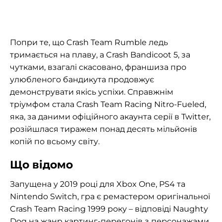
Попри те, що Crash Team Rumble ледь
тримається на плаву, а Crash Bandicoot 5, за
чутками, взагалі скасовано, франшиза про
улюбленого бандикута продовжує
демонструвати якісь успіхи. Справжнім
тріумфом стала Crash Team Racing Nitro-Fueled,
яка, за даними офіційного акаунта серії в Twitter,
розійшлася тиражем понад десять мільйонів
копій по всьому світу.
Що відомо
Запущена у 2019 році для Xbox One, PS4 та
Nintendo Switch, гра є ремастером оригінальної
Crash Team Racing 1999 року – відповіді Naughty
Dog на жанр картинг-перегонів з персонажами