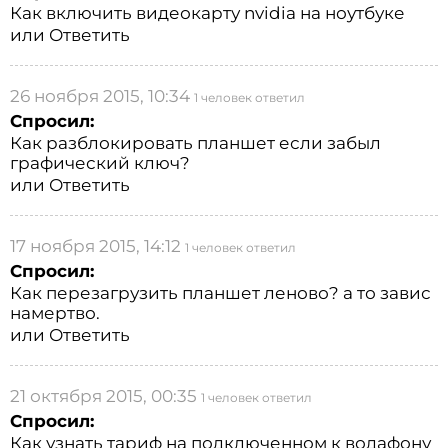
Как включить видеокарту nvidia на ноутбуке
или
Ответить
26 ноября 2015, 10:34
1 человек ответил
Спросил:
Как разблокировать планшет если забыл
графический ключ?
или
Ответить
17 ноября 2015, 14:12
1 человек ответил
Спросил:
Как перезагрузить планшет леново? а то завис
намертво.
или
Ответить
21 октября 2015, 00:35
1 человек ответил
Спросил:
Как узнать тариф на подключенном к водафону