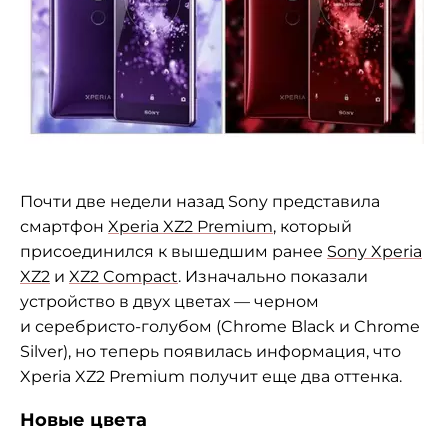
Почти две недели назад Sony представила
смартфон
Xperia XZ2 Premium
, который
присоединился к
вышедшим ранее
Sony Xperia
XZ2
и
XZ2 Compact
. Изначально показали
устройство в
двух цветах
—
черном
и
серебристо-голубом
(Chrome Black и
Chrome
Silver), но
теперь появилась информация, что
Xperia XZ2 Premium получит еще два оттенка.
Новые цвета