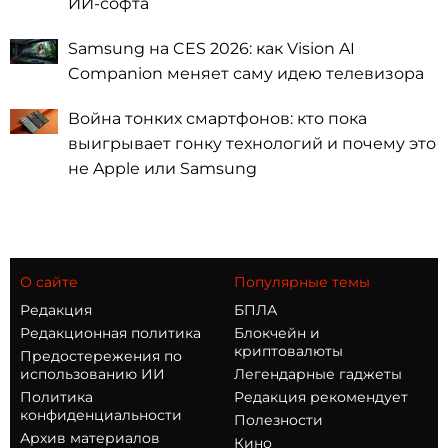
ИИ-софта
Samsung на CES 2026: как Vision AI
Companion меняет саму идею телевизора
Война тонких смартфонов: кто пока
выигрывает гонку технологий и почему это
не Apple или Samsung
О сайте
Популярные темы
Редакция
БПЛА
Редакционная политика
Блокчейн и
криптовалюты
Предостережения по
использованию ИИ
Легендарные гаджеты
Политика
Редакция рекомендует
конфиденциальности
Полезности
Архив материалов
Кино