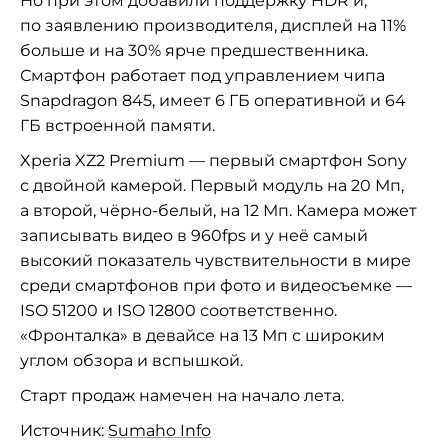
Но
при этом добавили поддержку HDR и,
по
заявлению производителя, дисплей на
11%
больше и
на
30% ярче предшественника.
Смартфон работает под управлением чипа
Snapdragon 845, имеет 6 ГБ
оперативной и
64
ГБ
встроенной памяти.
Xperia XZ2 Premium
—
первый смартфон Sony
с
двойной камерой. Первый модуль на
20
Мп,
а
второй,
чёрно-белый
, на
12
Мп. Камера может
записывать видео в
960fps и
у
неё самый
высокий показатель чувствительности в
мире
среди смартфонов при фото и
видеосъемке
—
ISO 51200 и
ISO 12800 соответственно.
«
Фронталка
»
в
девайсе на
13
Мп
с
широким
углом обзора и
вспышкой.
Старт продаж намечен на
начало лета.
Источник:
Sumaho Info