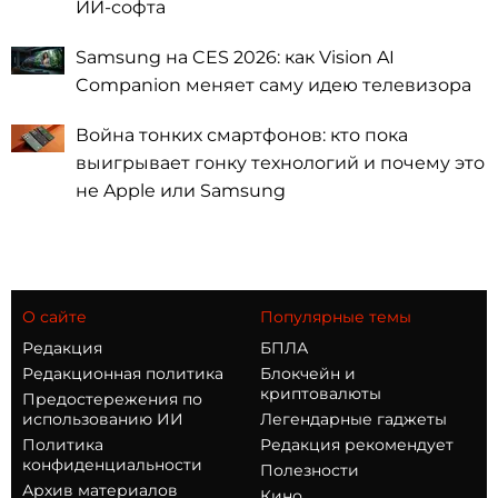
ИИ-софта
Samsung на CES 2026: как Vision AI
Companion меняет саму идею телевизора
Война тонких смартфонов: кто пока
выигрывает гонку технологий и почему это
не Apple или Samsung
О сайте
Популярные темы
Редакция
БПЛА
Редакционная политика
Блокчейн и
криптовалюты
Предостережения по
использованию ИИ
Легендарные гаджеты
Политика
Редакция рекомендует
конфиденциальности
Полезности
Архив материалов
Кино