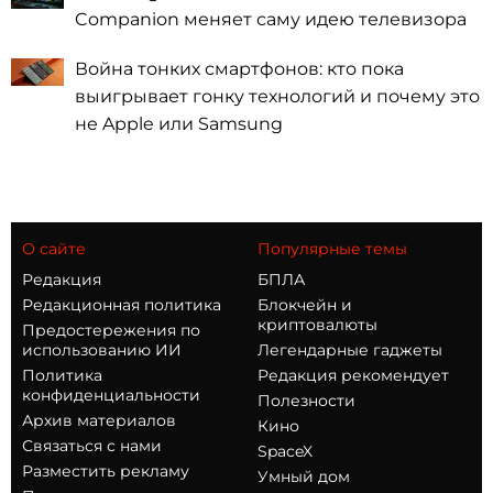
Companion меняет саму идею телевизора
Война тонких смартфонов: кто пока
выигрывает гонку технологий и почему это
не Apple или Samsung
О сайте
Популярные темы
Редакция
БПЛА
Редакционная политика
Блокчейн и
криптовалюты
Предостережения по
использованию ИИ
Легендарные гаджеты
Политика
Редакция рекомендует
конфиденциальности
Полезности
Архив материалов
Кино
Связаться с нами
SpaceX
Разместить рекламу
Умный дом