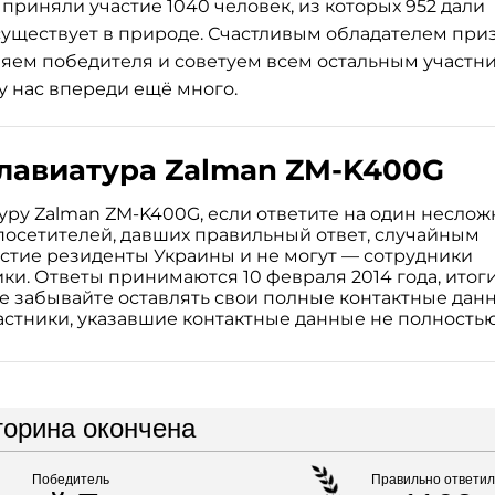
 приняли участие 1040 человек, из которых 952 дали
 существует в природе. Счастливым обладателем при
ляем победителя и советуем всем остальным участн
у нас впереди ещё много.
лавиатура Zalman ZM-K400G
уру Zalman ZM-K400G, если ответите на один несло
посетителей, давших правильный ответ, случайным
астие резиденты Украины и не могут — сотрудники
ки. Ответы принимаются 10 февраля 2014 года, итог
Не забывайте оставлять свои полные контактные дан
стники, указавшие контактные данные не полностью
торина окончена
Победитель
Правильно ответи