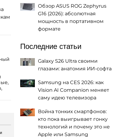
Обзор ASUS ROG Zephyrus
за
G16 (2026): абсолютная
икам
мощность в портативном
формате
Последние статьи
жный
Galaxy S26 Ultra своими
глазами: анатомия ИИ-софта
и
ные,
Samsung на CES 2026: как
,
Vision AI Companion меняет
саму идею телевизора
Война тонких смартфонов:
кто пока выигрывает гонку
технологий и почему это не
ли
Apple или Samsung