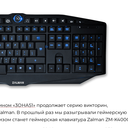
ином «3ОНА51»
продолжает серию викторин,
Zalman. В прошлый раз мы разыгрывали геймерскую
изом станет геймерская клавиатура Zalman ZM-K400