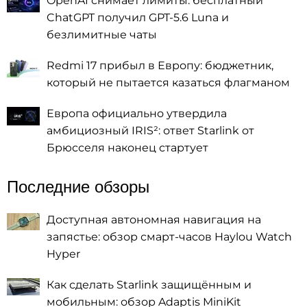
OpenAI снимает лимиты: бесплатный
ChatGPT получил GPT-5.6 Luna и
безлимитные чаты
Redmi 17 прибыл в Европу: бюджетник,
который не пытается казаться флагманом
Европа официально утвердила
амбициозный IRIS²: ответ Starlink от
Брюсселя наконец стартует
Последние обзоры
Доступная автономная навигация на
запястье: обзор смарт-часов Haylou Watch
Hyper
Как сделать Starlink защищённым и
мобильным: обзор Adaptis MiniKit