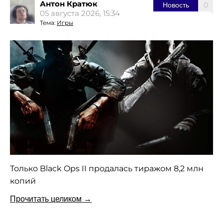
Антон Кратюк
0
Новость
05 августа 2026, 15:34
Тема:
Игры
Только Black Ops II продалась тиражом 8,2 млн
копий
Прочитать целиком →