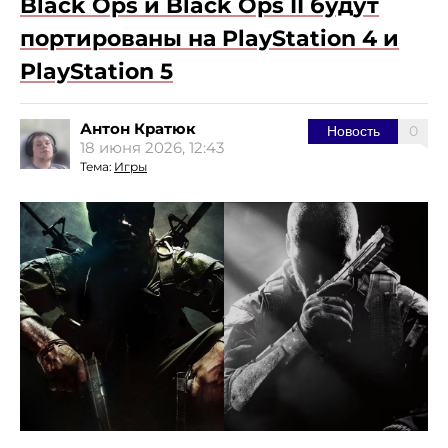
Black Ops и Black Ops II будут
портированы на PlayStation 4 и
PlayStation 5
Антон Кратюк
0
Новость
18 июня 2026, 12:43
Тема:
Игры