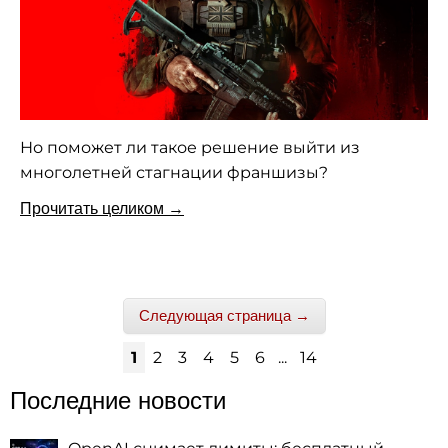
Но поможет ли такое решение выйти из
многолетней стагнации франшизы?
Прочитать целиком →
Следующая страница →
1
2
3
4
5
6
...
14
Последние новости