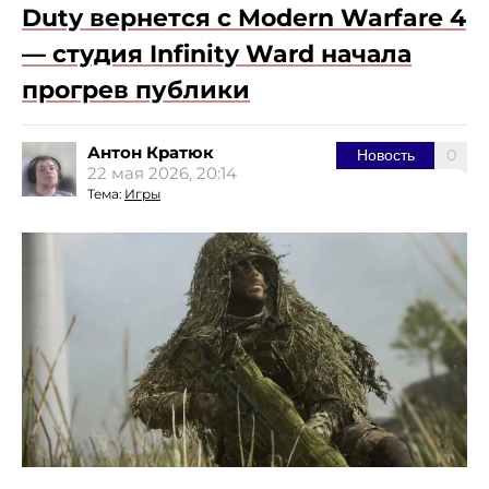
Duty вернется с Modern Warfare 4
— студия Infinity Ward начала
прогрев публики
Антон Кратюк
0
Новость
22 мая 2026, 20:14
Тема:
Игры