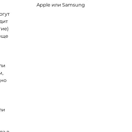
Apple или Samsung
огут
одит
гие)
еще
ли
м,
дно
ли
ла в