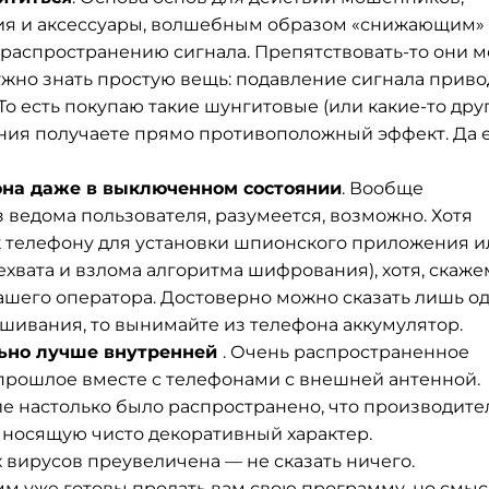
я и аксессуары, волшебным образом «снижающим»
распространению сигнала. Препятствовать-то они м
 нужно знать простую вещь: подавление сигнала прив
 есть покупаю такие шунгитовые (или какие-то дру
ения получаете прямо противоположный эффект. Да 
на даже в выключенном состоянии
. Вообще
ведома пользователя, разумеется, возможно. Хотя
 к телефону для установки шпионского приложения и
вата и взлома алгоритма шифрования), хотя, скаже
вашего оператора. Достоверно можно сказать лишь о
шивания, то вынимайте из телефона аккумулятор.
льно лучше внутренней
. Очень распространенное
прошлое вместе с телефонами с внешней антенной.
ие настолько было распространено, что производите
носящую чисто декоративный характер.
ых вирусов преувеличена — не сказать ничего.
 уже готовы продать вам свою программу, но смыс