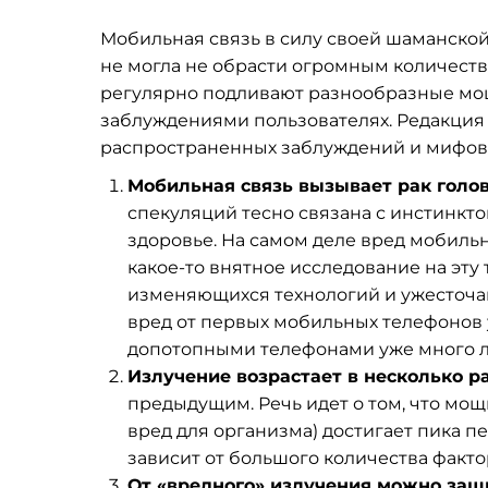
Мобильная связь в силу своей шаманск
не могла не обрасти огромным количеств
регулярно подливают разнообразные мо
заблуждениями пользователях. Редакци
распространенных заблуждений и мифов,
Мобильная связь вызывает рак голов
спекуляций тесно связана с инстинкт
здоровье. На самом деле вред мобильн
какое-то внятное исследование на эту
изменяющихся технологий и ужесточаю
вред от первых мобильных телефонов у
допотопными телефонами уже много ле
Излучение возрастает в несколько р
предыдущим. Речь идет о том, что мощ
вред для организма) достигает пика 
зависит от большого количества факто
От «вредного» излучения можно защ