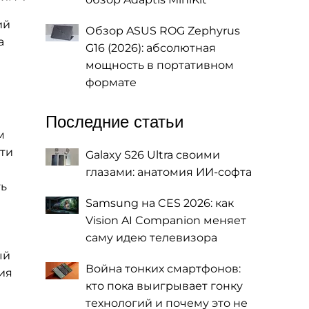
ий
Обзор ASUS ROG Zephyrus
а
G16 (2026): абсолютная
мощность в портативном
формате
Последние статьи
м
сти
Galaxy S26 Ultra своими
глазами: анатомия ИИ-софта
ть
Samsung на CES 2026: как
Vision AI Companion меняет
саму идею телевизора
ый
Война тонких смартфонов:
ия
кто пока выигрывает гонку
технологий и почему это не