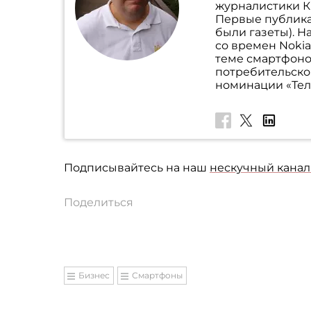
журналистики Ки
Первые публика
были газеты). 
со времен Nokia
теме смартфоно
потребительско
номинации «Тел
Подписывайтесь на наш
нескучный канал 
Поделиться
Бизнес
Смартфоны