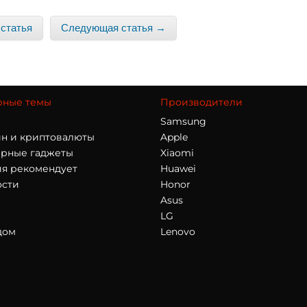
статья
Следующая статья →
рные темы
Производители
Samsung
н и криптовалюты
Apple
арные гаджеты
Xiaomi
я рекомендует
Huawei
ости
Honor
Asus
LG
дом
Lenovo