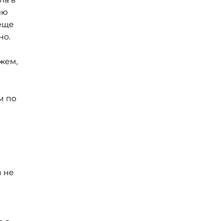
лю
 еще
но.
ажем,
м по
в не