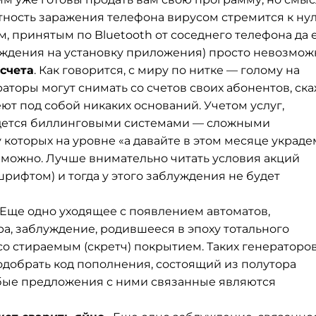
ятность заражения телефона вирусом стремится к ну
ом, принятым по Bluetooth от соседнего телефона да
рждения на установку приложения) просто невозмож
счета
. Как говорится, с миру по нитке — голому на
раторы могут снимать со счетов своих абонентов, ск
еют под собой никаких оснований. Учетом услуг,
едется биллинговыми системами — сложными
которых на уровне «а давайте в этом месяце украде
озможно. Лучше внимательно читать условия акций
шрифтом) и тогда у этого заблуждения не будет
. Еще одно уходящее с появлением автоматов,
а, заблуждение, родившееся в эпоху тотального
о стираемым (скретч) покрытием. Таких генераторо
одобрать код пополнения, состоящий из полутора
бые предложения с ними связанные являются