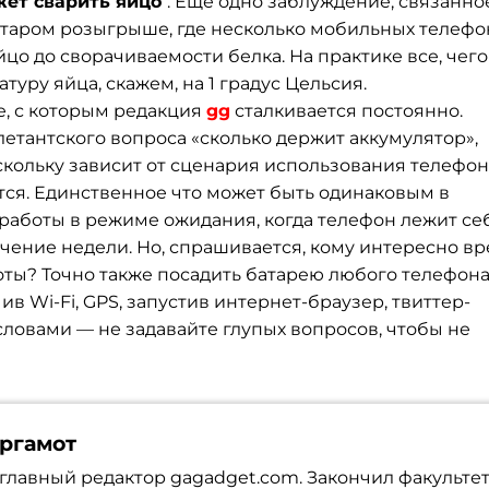
жет сварить яйцо
. Еще одно заблуждение, связанно
старом розыгрыше, где несколько мобильных телефо
о до сворачиваемости белка. На практике все, чего
уру яйца, скажем, на 1 градус Цельсия.
е, с которым редакция
gg
сталкивается постоянно.
етантского вопроса «сколько держит аккумулятор»,
скольку зависит от сценария использования телефон
тся. Единственное что может быть одинаковым в
работы в режиме ожидания, когда телефон лежит се
течение недели. Но, спрашивается, кому интересно в
оты? Точно также посадить батарею любого телефон
ив Wi-Fi, GPS, запустив интернет-браузер, твиттер-
словами — не задавайте глупых вопросов, чтобы не
ергамот
главный редактор gagadget.com. Закончил факульте