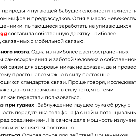
ой природы и пугающей
бабушек
сложности технолог
ом мифов и предрассудков. Огня в масло невежеств
шенники, пытающиеся заработать на упивающихся
я
gg
составила собственную десятку наиболее
 связанных с мобильной связью.
ного мозга
. Одна из наиболее распространенных
ом самосохранения и заботой человека о собственно
ой связи для здоровья никак не доказан. да и прове
 тему просто невозможно в силу постоянно
щихся стандартов связи. Проще говоря, исследова
же давно невозможно в силу того, что теми
т как перестали пользоваться.
аз при гудках
. Заблуждение идущее рука об руку с
ность передатчика телефона (а с ней и потенциальн
перед соединением. На самом деле мощность излучен
ров и изменяется постоянно.
ититься
. Основа основ для действий мошенников,