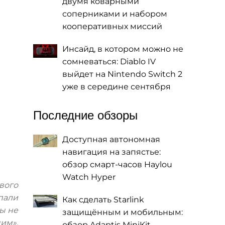
двумя коварными
соперниками и набором
кооперативных миссий
Инсайд, в котором можно не
сомневаться: Diablo IV
выйдет на Nintendo Switch 2
уже в середине сентября
Последние обзоры
Доступная автономная
навигация на запястье:
обзор смарт-часов Haylou
Watch Hyper
ового
упали
Как сделать Starlink
Вы не
защищённым и мобильным:
чим».
обзор Adaptis MiniKit