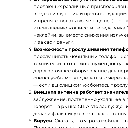
продающих различные приспособлени
вред от излучения и препятствующим 
и препятствовать (хотя чаще нет), но
к повышению мощности передатчика. То
наклейки, вы вместо снижения излуч
и за свои деньги.
Возможность прослушивания телефо
прослушивать мобильный телефон без 
технически это сложно (нужен доступ
дорогостоящее оборудование для перех
спецслужбы могут сделать это через 
— если вы слишком уж боитесь прослу
Внешняя антенна работает значите
заблуждение, постепенно уходящее в 
Говорят, на рынке США это заблужден
делали фальшивую внешнюю антенну, 
Вирусы
. Сказать, что угроза мобильн
Производители антивирусных программ