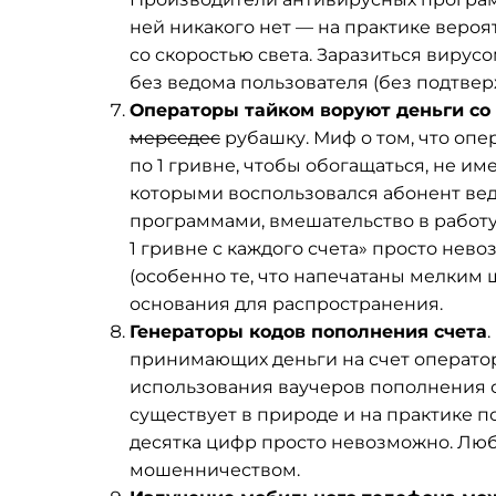
ней никакого нет — на практике веро
со скоростью света. Заразиться вирус
без ведома пользователя (без подтве
Операторы тайком воруют деньги со 
мерседес
рубашку. Миф о том, что опе
по 1 гривне, чтобы обогащаться, не им
которыми воспользовался абонент в
программами, вмешательство в работу 
1 гривне с каждого счета» просто нев
(особенно те, что напечатаны мелким 
основания для распространения.
Генераторы кодов пополнения счета
принимающих деньги на счет оператор
использования ваучеров пополнения с
существует в природе и на практике п
десятка цифр просто невозможно. Лю
мошенничеством.