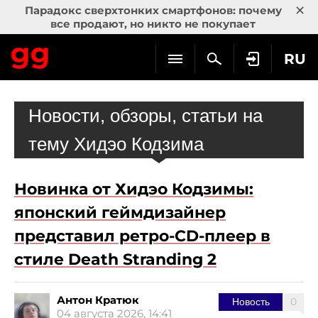
×
Парадокс сверхтонких смартфонов: почему
все продают, но никто не покупает
RU
Новости, обзоры, статьи на
тему Хидэо Кодзима
Новинка от Хидэо Кодзимы:
японский геймдизайнер
представил ретро-CD-плеер в
стиле Death Stranding 2
Антон Кратюк
0
Новость
04 августа 2026, 14:41