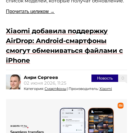
список моделей, которые получат обновление.
Прочитать целиком →
Xiaomi добавила поддержку
AirDrop: Android-смартфоны
смогут обмениваться файлами с
iPhone
Анри Сергеев
0
Новость
02 июня 2026, 11:25
Категория:
Смартфоны
|
Производитель:
Xiaomi