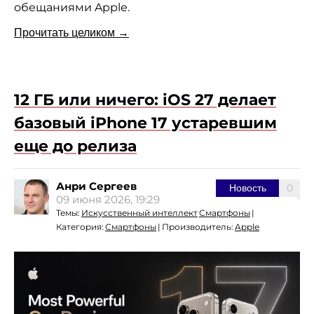
обещаниями Apple.
Прочитать целиком →
12 ГБ или ничего: iOS 27 делает
базовый iPhone 17 устаревшим
еще до релиза
Анри Сергеев
0
Новость
09 июня 2026, 19:29
Темы:
Искусственный интеллект
Смартфоны
|
Категория:
Смартфоны
|
Производитель:
Apple