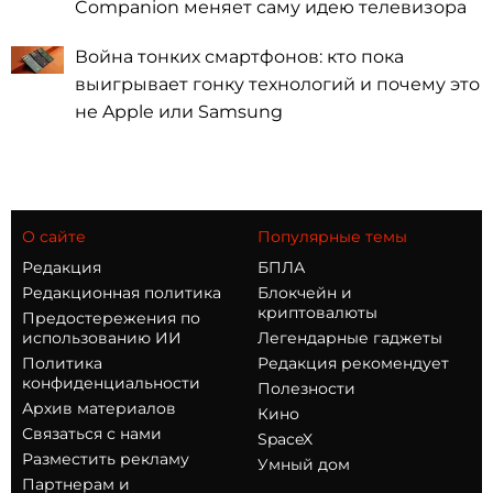
Companion меняет саму идею телевизора
Война тонких смартфонов: кто пока
выигрывает гонку технологий и почему это
не Apple или Samsung
О сайте
Популярные темы
Редакция
БПЛА
Редакционная политика
Блокчейн и
криптовалюты
Предостережения по
использованию ИИ
Легендарные гаджеты
Политика
Редакция рекомендует
конфиденциальности
Полезности
Архив материалов
Кино
Связаться с нами
SpaceX
Разместить рекламу
Умный дом
Партнерам и